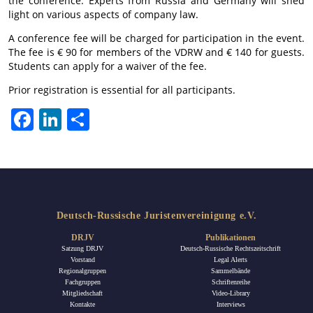
the conference. Experts from Russia and Germany will shed
light on various aspects of company law.
A conference fee will be charged for participation in the event.
The fee is € 90 for members of the VDRW and € 140 for guests.
Students can apply for a waiver of the fee.
Prior registration is essential for all participants.
Facebook
LinkedIn
Teilen
Deutsch-Russische Juristenvereinigung e.V.
DRJV
Publikationen
Satzung DRJV
Deutsch-Russische Rechtszeitschrift
Vorstand
Legal Alerts
Regionalgruppen
Sammelbände
Fachgruppen
Schriftenreihe
Mitgliedschaft
Video-Library
Kontakte
Interviews