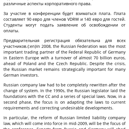
различные аспекты корпоративного права.
За участие в конференции будет взиматься плата. Плата
составляет 90 евро для членов VDRW и 140 евро для гостей.
Студенты могут подать заявление об освобождении от
оплаты.
Предварительная регистрация обязательна для всех
участников.{:en}In 2008, the Russian Federation was the most
important trading partner of the Federal Republic of Germany
in Eastern Europe with a turnover of almost 70 billion euros,
ahead of Poland and the Czech Republic. Despite the crisis,
the Russian market remains strategically important for many
German investors.
Russian company law had to be completely rewritten after the
change of system. In the 1990s, the Russian legislator laid the
foundations with the CC and a series of special laws. Now, in a
second phase, the focus is on adapting the laws to current
requirements and correcting undesirable developments.
In particular, the reform of Russian limited liability company
law, which will come into force in mid-2009, will be the focus of