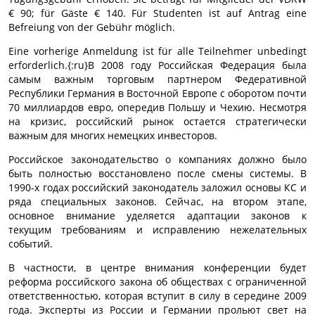
€ 90; für Gäste € 140. Für Studenten ist auf Antrag eine
Befreiung von der Gebühr möglich.
Eine vorherige Anmeldung ist für alle Teilnehmer unbedingt
erforderlich.{:ru}В 2008 году Российская Федерация была
самым важным торговым партнером Федеративной
Республики Германия в Восточной Европе с оборотом почти
70 миллиардов евро, опередив Польшу и Чехию. Несмотря
на кризис, российский рынок остается стратегически
важным для многих немецких инвесторов.
Российское законодательство о компаниях должно было
быть полностью восстановлено после смены системы. В
1990-х годах российский законодатель заложил основы КС и
ряда специальных законов. Сейчас, на втором этапе,
основное внимание уделяется адаптации законов к
текущим требованиям и исправлению нежелательных
событий.
В частности, в центре внимания конференции будет
реформа российского закона об обществах с ограниченной
ответственностью, которая вступит в силу в середине 2009
года. Эксперты из России и Германии прольют свет на