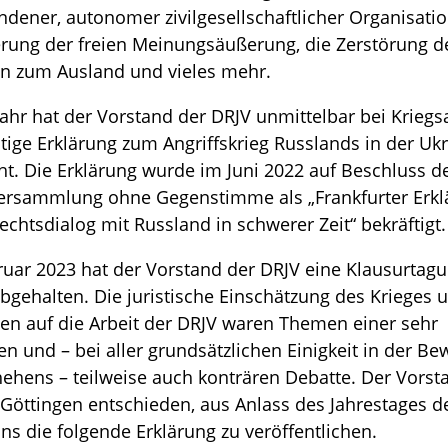
dener, autonomer zivilgesellschaftlicher Organisati
erung der freien Meinungsäußerung, die Zerstörung d
n zum Ausland und vieles mehr.
ahr hat der Vorstand der DRJV unmittelbar bei Krieg
tige Erklärung zum Angriffskrieg Russlands in der Uk
cht. Die Erklärung wurde im Juni 2022 auf Beschluss d
versammlung ohne Gegenstimme als „Frankfurter Erkl
chtsdialog mit Russland in schwerer Zeit“ bekräftigt.
uar 2023 hat der Vorstand der DRJV eine Klausurtagu
bgehalten. Die juristische Einschätzung des Krieges 
en auf die Arbeit der DRJV waren Themen einer sehr
en und – bei aller grundsätzlichen Einigkeit in der B
ehens – teilweise auch konträren Debatte. Der Vorst
 Göttingen entschieden, aus Anlass des Jahrestages d
ns die folgende Erklärung zu veröffentlichen.