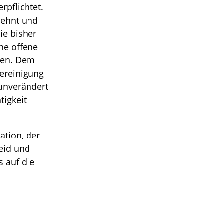
rpflichtet.
lehnt und
ie bisher
ne offene
eren. Dem
ereinigung
 unverändert
tigkeit
ation, der
Leid und
s auf die