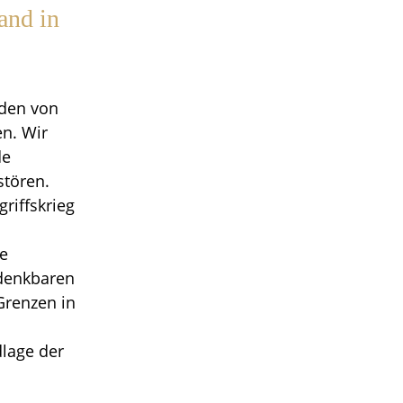
and in
 den von
en. Wir
de
stören.
riffskrieg
le
 denkbaren
Grenzen in
lage der