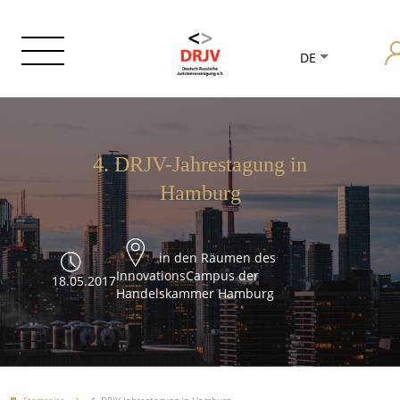
DE
4. DRJV-Jahrestagung in
Hamburg
in den Räumen des
InnovationsCampus der
18.05.2017
Handelskammer Hamburg