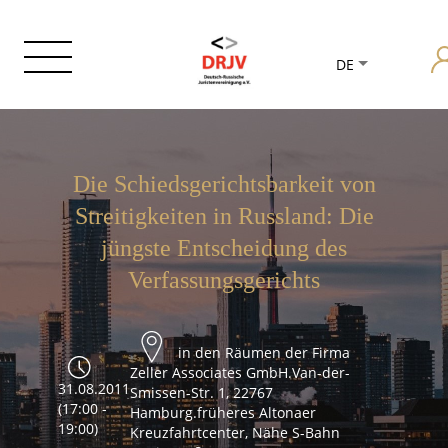
DE
Die Schiedsgerichtsbarkeit von
Streitigkeiten in Russland: Die
jüngste Entscheidung des
Verfassungsgerichts
in den Räumen der Firma
Zeller Associates GmbH.Van-der-
31.08.2011
Smissen-Str. 1, 22767
(17:00 -
Hamburg.früheres Altonaer
19:00)
Kreuzfahrtcenter, Nähe S-Bahn