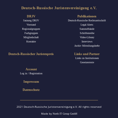
Deutsch-Russische Juristenvereinigung e.V.
DRJV
Publikationen
Satzung DRJV
Deutsch-Russische Rechtszeitschrift
Vorstand
Legal Alerts
Regionalgruppen
Sammelbände
Fachgruppen
Schriftenreihe
Mitgliedschaft
Video-Library
Kontakte
Interviews
Archiv Mitteilungshefte
Deutsch-Russischer Juristenpreis
Links und Partner
Links zu Institutionen
Gesetzestexte
Account
Log in / Registration
Impressum
Datenschutz
2021 Deutsch-Russische Juristenvereinigung e.V. All rights reserved
Made by
North IT Group GmbH