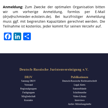
Anmeldung:
Zum Zwecke der optimalen Organisation bitten
wir um vorherige Anmeldung, formlos per E-Mail
(drjv@schmieder-eckstein.de). Bei kurzfristiger Anmeldung
muss ggf. mit begrenzten Kapazitäten gerechnet werden. Die
Teilnahme ist kostenlos. Jeder kommt für seinen Verzehr auf.
Facebook
LinkedIn
Teilen
Deutsch-Russische Juristenvereinigung e.V.
DRJV
Publikationen
Satzung DRJV
Deutsch-Russische Rechtszeitschrift
Vorstand
Legal Alerts
Regionalgruppen
Sammelbände
Fachgruppen
Schriftenreihe
Mitgliedschaft
Video-Library
Kontakte
Interviews
Archiv Mitteilungshefte