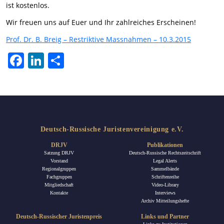
ist kostenlos.
Wir freuen uns auf Euer und Ihr zahlreiches Erscheinen!
Prof. Dr. B. Breig – Restriktive Massnahmen – 10.3.2015
Facebook
LinkedIn
Teilen
Deutsch-Russische Juristenvereinigung e.V.
DRJV
Publikationen
Satzung DRJV
Deutsch-Russische Rechtszeitschrift
Vorstand
Legal Alerts
Regionalgruppen
Sammelbände
Fachgruppen
Schriftenreihe
Mitgliedschaft
Video-Library
Kontakte
Interviews
Archiv Mitteilungshefte
Deutsch-Russischer Juristenpreis
Links und Partner