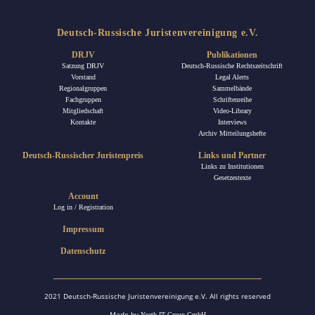
Deutsch-Russische Juristenvereinigung e.V.
DRJV
Publikationen
Satzung DRJV
Deutsch-Russische Rechtszeitschrift
Vorstand
Legal Alerts
Regionalgruppen
Sammelbände
Fachgruppen
Schriftenreihe
Mitgliedschaft
Video-Library
Kontakte
Interviews
Archiv Mitteilungshefte
Deutsch-Russischer Juristenpreis
Links und Partner
Links zu Institutionen
Gesetzestexte
Account
Log in / Registration
Impressum
Datenschutz
2021 Deutsch-Russische Juristenvereinigung e.V. All rights reserved
Made by
North IT Group GmbH