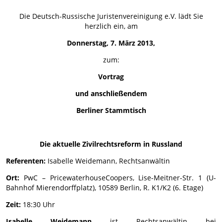
Die Deutsch-Russische Juristenvereinigung e.V. lädt Sie
herzlich ein, am
Donnerstag, 7. März 2013,
zum:
Vortrag
und anschließendem
Berliner Stammtisch
Die aktuelle Zivilrechtsreform in Russland
Referenten:
Isabelle Weidemann, Rechtsanwältin
Ort:
PwC – PricewaterhouseCoopers, Lise-Meitner-Str. 1 (U-
Bahnhof Mierendorffplatz), 10589 Berlin, R. K1/K2 (6. Etage)
Zeit:
18:30 Uhr
Isabelle Weidemann
ist Rechtsanwältin bei