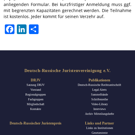
anliegenden Formular. Bei kurzfristiger Anmeldung muss ggf.
mit begrenzten Kapazitäten gerechnet werden. Die Teilnahme
ist kostenlos. Jeder kommt für seinen Verzehr auf.
Facebook
LinkedIn
Teilen
Deutsch-Russische Juristenvereinigung e.V.
DRJV
Publikationen
Satzung DRJV
Deutsch-Russische Rechtszeitschrift
Vorstand
Legal Alerts
Regionalgruppen
Sammelbände
Fachgruppen
Schriftenreihe
Mitgliedschaft
Video-Library
Kontakte
Interviews
Archiv Mitteilungshefte
Deutsch-Russischer Juristenpreis
Links und Partner
Links zu Institutionen
Gesetzestexte