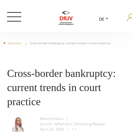
DE
Startseite
Cross-border bankruptcy: current trends in court practice
Cross-border bankruptcy:
current trends in court
practice
Maria Kirilova
|
Juristin, YaPartners Consulting Moskau
April 26, 2024
|
< 1