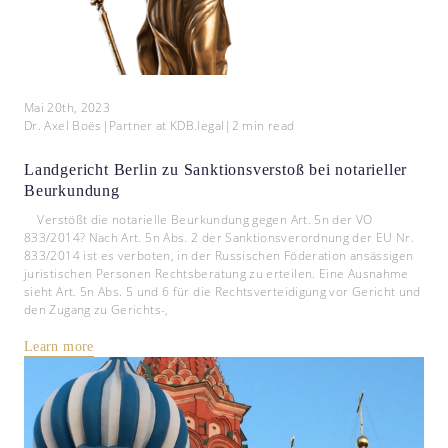
Mai 20th, 2023
Dr. Axel Boës
|
Partner at KDB.legal
|
2
min read
Landgericht Berlin zu Sanktionsverstoß bei notarieller
Beurkundung
Verstößt die notarielle Beurkundung gegen Art. 5n der VO
833/2014? Nach Art. 5n Abs. 2 der Sanktionsverordnung der EU Nr.
833/2014 ist es verboten, in der Russischen Föderation ansässigen
juristischen Personen Rechtsberatung zu erteilen. Eine Ausnahme
sieht Art. 5n Abs. 5 und 6 für die Rechtsverteidigung vor Gericht und
den Zugang zu Gerichts-,
Learn more