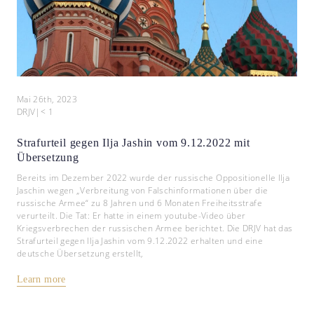
Mai 26th, 2023
DRJV
|
< 1
Strafurteil gegen Ilja Jashin vom 9.12.2022 mit
Übersetzung
Bereits im Dezember 2022 wurde der russische Oppositionelle Ilja
Jaschin wegen „Verbreitung von Falschinformationen über die
russische Armee“ zu 8 Jahren und 6 Monaten Freiheitsstrafe
verurteilt. Die Tat: Er hatte in einem youtube-Video über
Kriegsverbrechen der russischen Armee berichtet. Die DRJV hat das
Strafurteil gegen Ilja Jashin vom 9.12.2022 erhalten und eine
deutsche Übersetzung erstellt,
Learn more