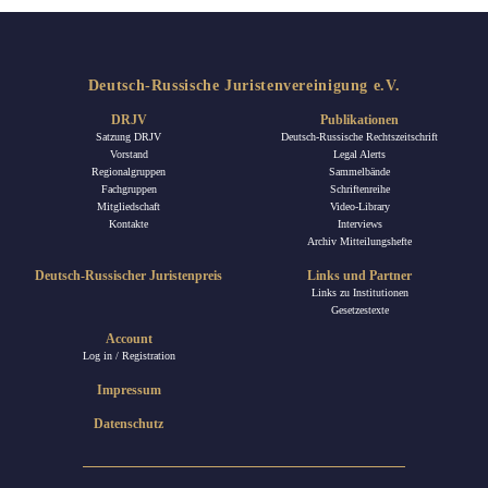
Deutsch-Russische Juristenvereinigung e.V.
DRJV
Publikationen
Satzung DRJV
Deutsch-Russische Rechtszeitschrift
Vorstand
Legal Alerts
Regionalgruppen
Sammelbände
Fachgruppen
Schriftenreihe
Mitgliedschaft
Video-Library
Kontakte
Interviews
Archiv Mitteilungshefte
Deutsch-Russischer Juristenpreis
Links und Partner
Links zu Institutionen
Gesetzestexte
Account
Log in / Registration
Impressum
Datenschutz