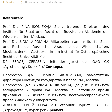
Startseite
Das neue Zivilrecht der Ukraine
Referenten:
Prof. Dr. IRINA IKONIZKAJA, Stellvertretende Direktorin des
Instituts für Staat und Recht der Russischen Akademie der
Wissenschaften, Moskau,
Prof. Dr. LUDMILA FOMINA, Mitarbeiterin am Institut für Staat
und Recht der Russischen Akademie der Wissenschaften,
Moskau, derzeit Gastdozentin am Institut für Osteuropäisches
Recht der Universität Kiel,
DR. SERGEJ GERASSIN, leitender Jurist der OAO GK
„Agroholding“, Kursk.{:ru}
Спикеры
:
Профессор, д.м.н. Ирина ИКОНИЗКАЯ, заместитель
директора Института государства и права РАН, Москва,
Профессор д-р ЛУДМИЛА ФОМИНА, доцент Института
государства и права РАН, Москва, в настоящее время
приглашенный лектор Института восточноевропейского
права Кильского университета,
ДОКТОР. СЕРГЕЙ ГЕРАССИН, старший юрист ОАО ГК
„Агрохолдинг“, Курск.{:en}
Speakers
: