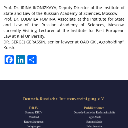
Prof. Dr. IRINA IKONIZKAYA, Deputy Director of the Institute of
State and Law of the Russian Academy of Sciences, Moscow,
Prof. Dr. LUDMILA FOMINA, Associate at the Institute for State
and Law of the Russian Academy of Sciences, Moscow,
currently Visiting Lecturer at the Institute for East European
Law at Kiel University,
DR. SERGEJ GERASSIN, senior lawyer at OAO GK „Agroholding“,
Kursk.
Facebook
LinkedIn
Teilen
Deutsch-Russische Juristenvereinigung e.V.
DRJV
Publikationen
Satzung DRJV
Deutsch-Russische Rechtszeitschrift
Vorstand
Legal Alerts
Regionalgruppen
Sammelbände
Fachgruppen
Schriftenreihe