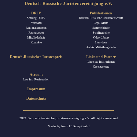
Deutsch-Russische Juristenvereinigung e.V.
DRJV
Publikationen
Satzung DRJV
Deutsch-Russische Rechtszeitschrift
Vorstand
Legal Alerts
Regionalgruppen
Sammelbände
Fachgruppen
Schriftenreihe
Mitgliedschaft
Video-Library
Kontakte
Interviews
Archiv Mitteilungshefte
Deutsch-Russischer Juristenpreis
Links und Partner
Links zu Institutionen
Gesetzestexte
Account
Log in / Registration
Impressum
Datenschutz
2021 Deutsch-Russische Juristenvereinigung e.V. All rights reserved
Made by
North IT Group GmbH