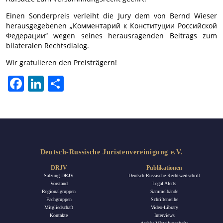
Einen Sonderpreis verleiht die Jury dem von Bernd Wieser
herausgegebenen „Комментарий к Конституции Российской
Федерации“ wegen seines herausragenden Beitrags zum
bilateralen Rechtsdialog.
Wir gratulieren den Preisträgern!
Facebook
LinkedIn
Teilen
Deutsch-Russische Juristenvereinigung e.V.
DRJV
Publikationen
Satzung DRJV
Deutsch-Russische Rechtszeitschrift
Vorstand
Legal Alerts
Regionalgruppen
Sammelbände
Fachgruppen
Schriftenreihe
Mitgliedschaft
Video-Library
Kontakte
Interviews