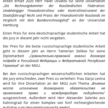
Arbeit erhält 2020 Herr Pavel Usvatov für seine Dissertation
„
Die Rechnungskammer der Russländischen Föderation:
Unabhängiger Finanzkontrolleur oder Kontrollinstrument der
Staatsführung? Recht und Praxis der Finanzkontrolle Russlands im
Vergleich mit dem Bundesrechnungshof
“ an der Universität
Hamburg.
Einen Preis für eine deutschsprachige studentische Arbeit hat
die Jury in diesem Jahr nicht vergeben.
Der Preis für die beste russischsprachige studentische Arbeit
geht in diesem Jahr an Herrn Tamerlan Zelikov für seine
Diplomarbeit „
Сравнительно-правовой анализ договора
подряда в Российской Федерации и Федеративной Республике
Германия
“ an der MGU.
Bei den russischsprachigen wissenschaftlichen Arbeiten hat
die Jury entschieden, zwei Preis zu verleihen: Frau Darja Levina
wird für ihre Dissertation an der MGU zum Thema „
Влияние
места исполнения договорного обязательства на
применимое право и международную подсудность
“
ausgezeichnet. Außerdem wird Herr Alexander Salenko aus
Kaliningrad für einen Komplex von fünf rechtvergleichende
Aufsätze zum Versammlungsrecht geehrt.