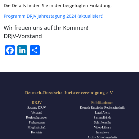
Die Details finden Sie in der beigefügten Einladung.
Programm DRJV Jahrestagung 2024 (aktualisiert)
Wir freuen uns auf Ihr Kommen!
DRJV-Vorstand
Facebook
LinkedIn
Teilen
Deutsch-Russische Juristenvereinigung e.V.
DRJV
Publikationen
Satzung DRJV
Deutsch-Russische Rechtszeitschrift
Vorstand
Legal Alerts
Regionalgruppen
Sammelbände
Fachgruppen
Schriftenreihe
Mitgliedschaft
Video-Library
Kontakte
Interviews
Archiv Mitteilungshefte