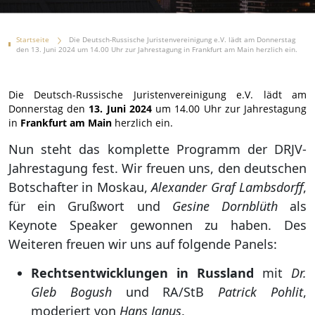
Startseite
Die Deutsch-Russische Juristenvereinigung e.V. lädt am Donnerstag
den 13. Juni 2024 um 14.00 Uhr zur Jahrestagung in Frankfurt am Main herzlich ein.
Die Deutsch-Russische Juristenvereinigung e.V. lädt am
Donnerstag den
13. Juni 2024
um 14.00 Uhr zur Jahrestagung
in
Frankfurt am Main
herzlich ein.
Nun steht das komplette Programm der DRJV-
Jahrestagung fest. Wir freuen uns, den deutschen
Botschafter in Moskau,
Alexander Graf Lambsdorff
,
für ein Grußwort und
Gesine Dornblüth
als
Keynote Speaker gewonnen zu haben. Des
Weiteren freuen wir uns auf folgende Panels:
Rechtsentwicklungen in Russland
mit
Dr.
Gleb Bogush
und RA/StB
Patrick Pohlit
,
moderiert von
Hans Janus
.