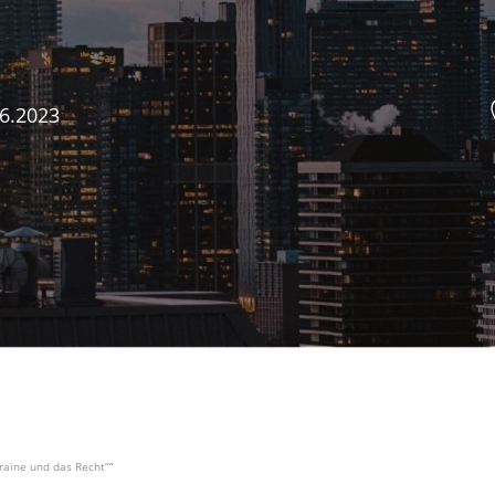
6.2023
raine und das Recht““