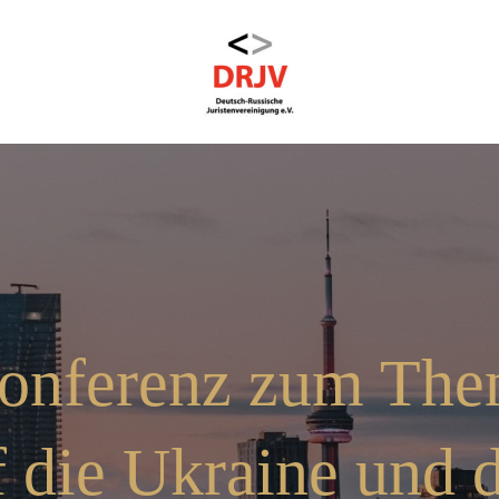
nferenz zum The
f die Ukraine und 