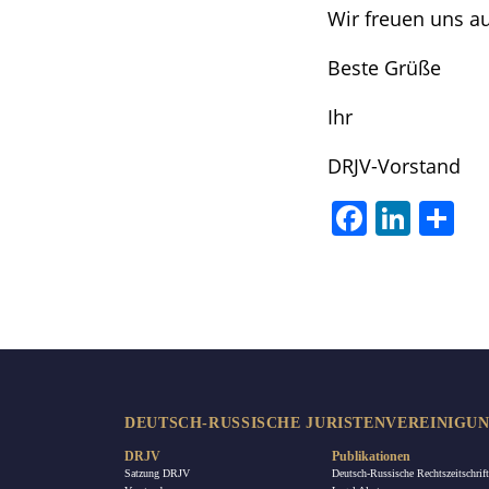
Wir freuen uns a
Beste Grüße
Ihr
DRJV-Vorstand
Facebook
LinkedIn
Tei
DEUTSCH-RUSSISCHE JURISTENVEREINIGUNG
DRJV
Publikationen
Satzung DRJV
Deutsch-Russische Rechtszeitschrift