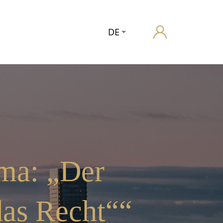
DE
ma: „Der
das Recht““