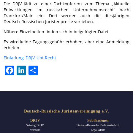
Die DRJV lädt zu einer Fachkonferenz zum Thema „Aktuelle
Entwicklungen im russischen Unternehmensrecht“ nach
Frankfurt/Main ein. Dort werden auch die diesjährigen
Deutsch-Russischen Juristenpreise verliehen.
Nähere Einzelheiten finden sich in beigefügter Datei.
Es wird keine Tagungsgebühr erhoben, aber eine Anmeldung
erbeten.
Einladung_DRJV_Unt.Recht
Facebook
LinkedIn
Teilen
Deutsch-Russische Juristenvereinigung e.V.
DRJV
Publikationen
Satzung DRJV
Deutsch-Russische Rechtszeitschrift
Vorstand
Legal Alerts