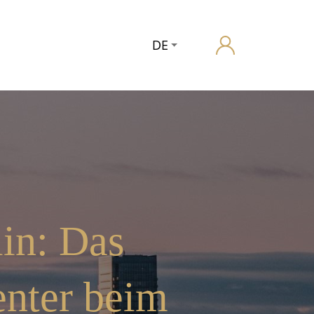
DE
in: Das
enter beim