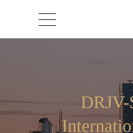
DRJV-S
Internati