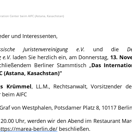
tration Center beim AIFC (Astana, Kasachstan)
eder und Interessenten,
ssische Juristenvereinigung e.V.
und die
D
 e.V.
laden Sie herzlich ein, am Donnerstag,
13. Nov
chließendem Berliner Stammtisch „
Das Internatio
C (Astana, Kasachstan)“
s Krümmel
, LL.M., Rechtsanwalt, Vorsitzender de
r beim AIFC
Graf von Westphalen, Potsdamer Platz 8, 10117 Berli
 20.00 Uhr, werden wir den Abend im Restaurant Marea
ttps://marea-berlin.de/
beschließen.