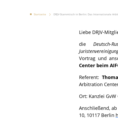
Startseite
DRJV-Stammtisch in Berlin: Das Internationale Arbi
Liebe DRJV-Mitgli
die
Deutsch-Ru
Juristenvereinigung
Vortrag und ans
Center beim AIF
Referent:
Thoma
Arbitration Cente
Ort: Kanzlei GvW 
Anschließend, ab
10, 10117 Berlin
h