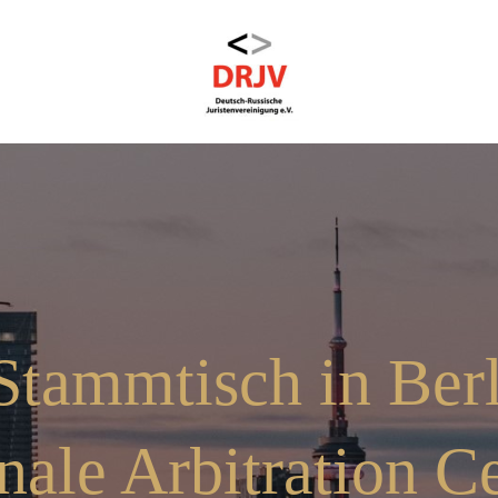
tammtisch in Berl
onale Arbitration C