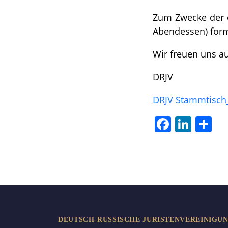
Zum Zwecke der o
Abendessen) forml
Wir freuen uns a
DRJV
DRJV Stammtisch_
Facebook
LinkedIn
Tei
DEUTSCH-RUSSISCHE JURISTENVEREINIGUNG