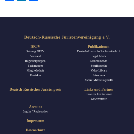
Deutsch-Russische Juristenvereinigung e.V.
DRJV
Publikationen
Satzung DRJV
Deutsch-Russische Rechtszeitschrift
Vorstand
Legal Alerts
Regionalgruppen
Sammelbände
Fachgruppen
Schriftenreihe
Mitgliedschaft
Video-Library
Kontakte
Interviews
Archiv Mitteilungshefte
Deutsch-Russischer Juristenpreis
Links und Partner
Links zu Institutionen
Gesetzestexte
Account
Log in / Registration
Impressum
Datenschutz