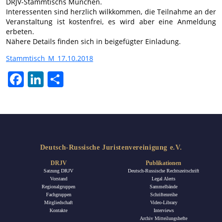
DRJV-Stammtischs München.
Interessenten sind herzlich wilkkommen, die Teilnahme an der
Veranstaltung ist kostenfrei, es wird aber eine Anmeldung
erbeten.
Nähere Details finden sich in beigefügter Einladung.
Stammtisch_M_17.10.2018
Facebook
LinkedIn
Teilen
Deutsch-Russische Juristenvereinigung e.V.
DRJV
Publikationen
Satzung DRJV
Deutsch-Russische Rechtszeitschrift
Vorstand
Legal Alerts
Regionalgruppen
Sammelbände
Fachgruppen
Schriftenreihe
Mitgliedschaft
Video-Library
Kontakte
Interviews
Archiv Mitteilungshefte