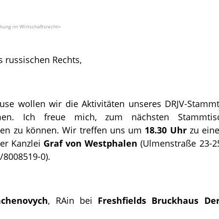
hung im Wirtschaftsrecht»
s russischen Rechts,
use wollen wir die Aktivitäten unseres DRJV-Stamm
men. Ich freue mich, zum nächsten Stamm
den zu können. Wir treffen uns um
18.30 Uhr
zu eine
er Kanzlei
Graf von Westphalen
(Ulmenstraße 23-25
/8008519-0).
hchenovych
, RAin bei
Freshfields Bruckhaus Der