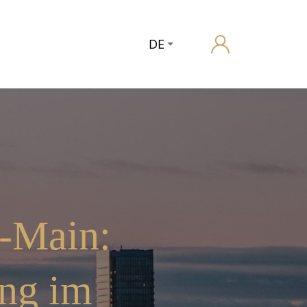
DE
-Main:
ung im