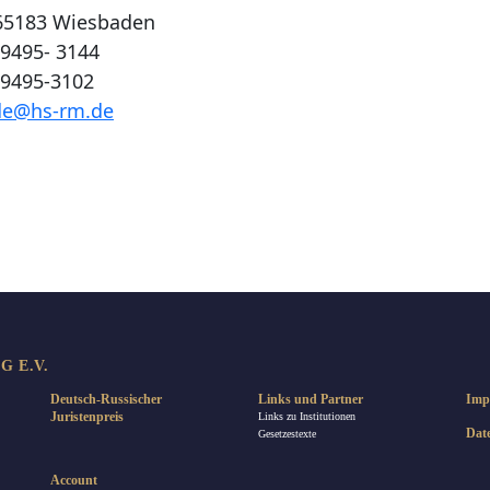
 65183 Wiesbaden
/ 9495- 3144
/ 9495-3102
de@hs-rm.de
len
 E.V.
Deutsch-Russischer
Links und Partner
Imp
Juristenpreis
Links zu Institutionen
Dat
Gesetzestexte
Account