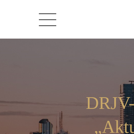
DRJV-
„Aktu