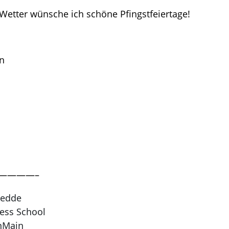
Wetter wünsche ich schöne Pfingstfeiertage!
n
————–
Wedde
ess School
nMain