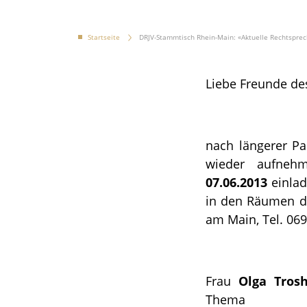
Startseite
DRJV-Stammtisch Rhein-Main: «Aktuelle Rechtsprec
Liebe Freunde de
nach längerer Pa
wieder aufneh
07.06.2013
einla
in den Räumen d
am Main, Tel. 069
Frau
Olga Tros
Thema