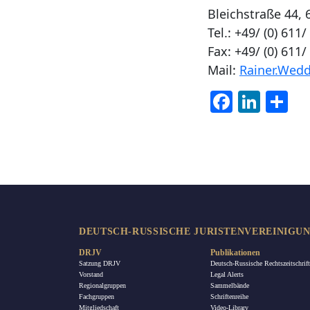
Bleichstraße 44,
Tel.: +49/ (0) 611
Fax: +49/ (0) 611
Mail:
Rainer.Wed
Facebook
LinkedIn
Tei
DEUTSCH-RUSSISCHE JURISTENVEREINIGUNG
DRJV
Publikationen
Satzung DRJV
Deutsch-Russische Rechtszeitschrift
Vorstand
Legal Alerts
Regionalgruppen
Sammelbände
Fachgruppen
Schriftenreihe
Mitgliedschaft
Video-Library