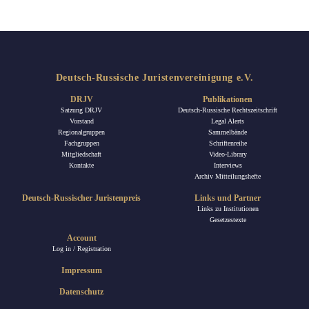
Deutsch-Russische Juristenvereinigung e.V.
DRJV
Publikationen
Satzung DRJV
Deutsch-Russische Rechtszeitschrift
Vorstand
Legal Alerts
Regionalgruppen
Sammelbände
Fachgruppen
Schriftenreihe
Mitgliedschaft
Video-Library
Kontakte
Interviews
Archiv Mitteilungshefte
Deutsch-Russischer Juristenpreis
Links und Partner
Links zu Institutionen
Gesetzestexte
Account
Log in / Registration
Impressum
Datenschutz