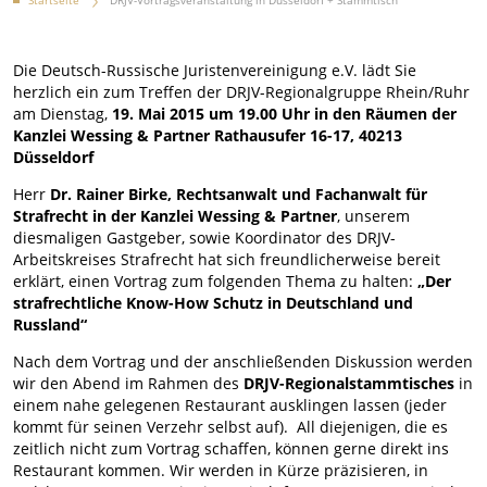
Startseite
DRJV-Vortragsveranstaltung in Düsseldorf + Stammtisch
Die Deutsch-Russische Juristenvereinigung e.V. lädt Sie
herzlich ein zum Treffen der DRJV-Regionalgruppe Rhein/Ruhr
am Dienstag,
19. Mai 2015 um 19.00 Uhr
in den Räumen der
Kanzlei Wessing & Partner
Rathausufer 16-17, 40213
Düsseldorf
Herr
Dr. Rainer Birke,
Rechtsanwalt und Fachanwalt für
Strafrecht in der Kanzlei Wessing & Partner
, unserem
diesmaligen Gastgeber, sowie Koordinator des DRJV-
Arbeitskreises Strafrecht hat sich freundlicherweise bereit
erklärt, einen Vortrag zum folgenden Thema zu halten:
„Der
strafrechtliche Know-How Schutz in Deutschland und
Russland“
Nach dem Vortrag und der anschließenden Diskussion werden
wir den Abend im Rahmen des
DRJV-Regionalstammtisches
in
einem nahe gelegenen Restaurant ausklingen lassen (jeder
kommt für seinen Verzehr selbst auf). All diejenigen, die es
zeitlich nicht zum Vortrag schaffen, können gerne direkt ins
Restaurant kommen. Wir werden in Kürze präzisieren, in