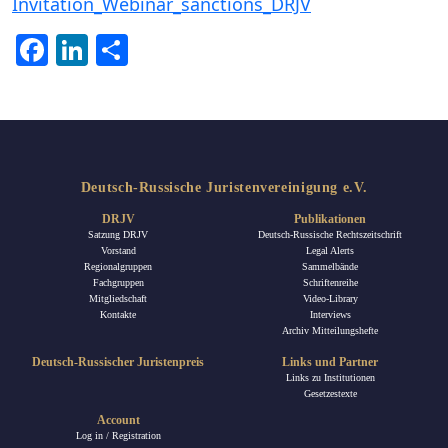
Invitation_Webinar_sanctions_DRJV
Facebook
LinkedIn
Teilen
Deutsch-Russische Juristenvereinigung e.V.
DRJV
Publikationen
Satzung DRJV
Deutsch-Russische Rechtszeitschrift
Vorstand
Legal Alerts
Regionalgruppen
Sammelbände
Fachgruppen
Schriftenreihe
Mitgliedschaft
Video-Library
Kontakte
Interviews
Archiv Mitteilungshefte
Deutsch-Russischer Juristenpreis
Links und Partner
Links zu Institutionen
Gesetzestexte
Account
Log in / Registration