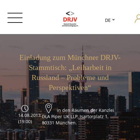
DE
Einladung zum Münchner DRJV-
Stammtisch: „Leiharbeit in
Russland – Probleme und
Perspektiven“
in den Räumen der Kanzlei
14.08.2013
DLA Piper UK LLP, Isartorplatz 1,
(19:00)
80331 München.