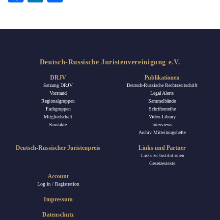
Deutsch-Russische Juristenvereinigung e.V.
DRJV
Publikationen
Satzung DRJV
Deutsch-Russische Rechtszeitschrift
Vorstand
Legal Alerts
Regionalgruppen
Sammelbände
Fachgruppen
Schriftenreihe
Mitgliedschaft
Video-Library
Kontakte
Interviews
Archiv Mitteilungshefte
Deutsch-Russischer Juristenpreis
Links und Partner
Links zu Institutionen
Gesetzestexte
Account
Log in / Registration
Impressum
Datenschutz