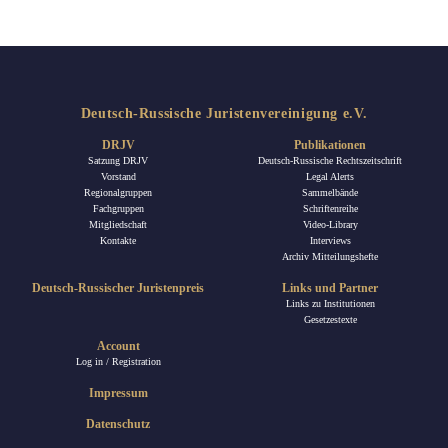
Deutsch-Russische Juristenvereinigung e.V.
DRJV
Publikationen
Satzung DRJV
Deutsch-Russische Rechtszeitschrift
Vorstand
Legal Alerts
Regionalgruppen
Sammelbände
Fachgruppen
Schriftenreihe
Mitgliedschaft
Video-Library
Kontakte
Interviews
Archiv Mitteilungshefte
Deutsch-Russischer Juristenpreis
Links und Partner
Links zu Institutionen
Gesetzestexte
Account
Log in / Registration
Impressum
Datenschutz