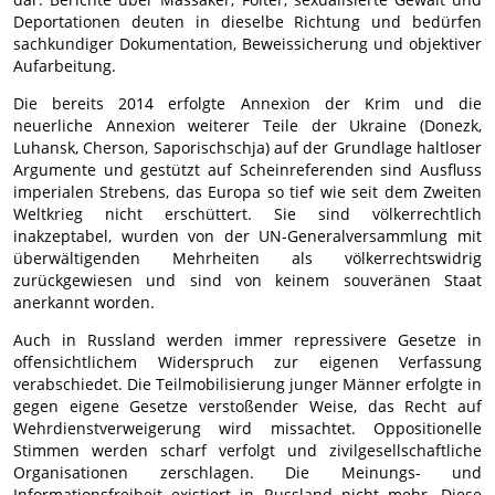
Deportationen deuten in dieselbe Richtung und bedürfen
sachkundiger Dokumentation, Beweissicherung und objektiver
Aufarbeitung.
Die bereits 2014 erfolgte Annexion der Krim und die
neuerliche Annexion weiterer Teile der Ukraine (Donezk,
Luhansk, Cherson, Saporischschja) auf der Grundlage haltloser
Argumente und gestützt auf Scheinreferenden sind Ausfluss
imperialen Strebens, das Europa so tief wie seit dem Zweiten
Weltkrieg nicht erschüttert. Sie sind völkerrechtlich
inakzeptabel, wurden von der UN-Generalversammlung mit
überwältigenden Mehrheiten als völkerrechtswidrig
zurückgewiesen und sind von keinem souveränen Staat
anerkannt worden.
Auch in Russland werden immer repressivere Gesetze in
offensichtlichem Widerspruch zur eigenen Verfassung
verabschiedet. Die Teilmobilisierung junger Männer erfolgte in
gegen eigene Gesetze verstoßender Weise, das Recht auf
Wehrdienstverweigerung wird missachtet. Oppositionelle
Stimmen werden scharf verfolgt und zivilgesellschaftliche
Organisationen zerschlagen. Die Meinungs- und
Informationsfreiheit existiert in Russland nicht mehr. Diese