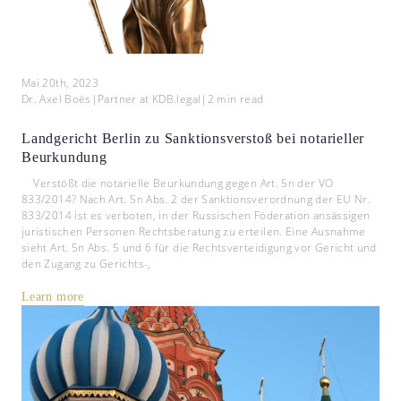
Mai 20th, 2023
Dr. Axel Boës
|
Partner at KDB.legal
|
2
min read
Landgericht Berlin zu Sanktionsverstoß bei notarieller
Beurkundung
Verstößt die notarielle Beurkundung gegen Art. 5n der VO
833/2014? Nach Art. 5n Abs. 2 der Sanktionsverordnung der EU Nr.
833/2014 ist es verboten, in der Russischen Föderation ansässigen
juristischen Personen Rechtsberatung zu erteilen. Eine Ausnahme
sieht Art. 5n Abs. 5 und 6 für die Rechtsverteidigung vor Gericht und
den Zugang zu Gerichts-,
Learn more