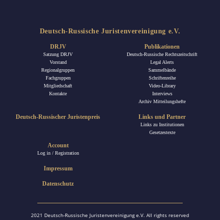
Deutsch-Russische Juristenvereinigung e.V.
DRJV
Publikationen
Satzung DRJV
Deutsch-Russische Rechtszeitschrift
Vorstand
Legal Alerts
Regionalgruppen
Sammelbände
Fachgruppen
Schriftenreihe
Mitgliedschaft
Video-Library
Kontakte
Interviews
Archiv Mitteilungshefte
Deutsch-Russischer Juristenpreis
Links und Partner
Links zu Institutionen
Gesetzestexte
Account
Log in / Registration
Impressum
Datenschutz
2021 Deutsch-Russische Juristenvereinigung e.V. All rights reserved