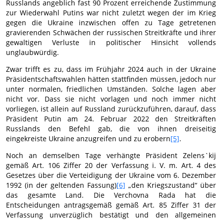
Russlands angeblich fast 90 Prozent erreichende Zustimmung
zur Wiederwahl Putins war nicht zuletzt wegen der im Krieg
gegen die Ukraine inzwischen offen zu Tage getretenen
gravierenden Schwächen der russischen Streitkräfte und ihrer
gewaltigen Verluste in politischer Hinsicht vollends
unglaubwürdig.
Zwar trifft es zu, dass im Frühjahr 2024 auch in der Ukraine
Präsidentschaftswahlen hätten stattfinden müssen, jedoch nur
unter normalen, friedlichen Umständen. Solche lagen aber
nicht vor. Dass sie nicht vorlagen und noch immer nicht
vorliegen, ist allein auf Russland zurückzuführen, darauf, dass
Präsident Putin am 24. Februar 2022 den Streitkräften
Russlands den Befehl gab, die von ihnen dreiseitig
eingekreiste Ukraine anzugreifen und zu erobern
[5]
.
Noch an demselben Tage verhängte Präsident Zelens`kij
gemäß Art. 106 Ziffer 20 der Verfassung i. V. m. Art. 4 des
Gesetzes über die Verteidigung der Ukraine vom 6. Dezember
1992 (in der geltenden Fassung)
[6]
„den Kriegszustand“ über
das gesamte Land. Die Verchovna Rada hat die
Entscheidungen antragsgemäß gemäß Art. 85 Ziffer 31 der
Verfassung unverzüglich bestätigt und den allgemeinen