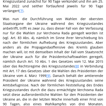
Kriegszustand zunächst für 90 Tage verkündet und ihn am 25.
Mai 2022 und seither fortlaufend jeweils für 90 Tage
verlängert
[7]
.
Was nun die Durchführung von Wahlen der obersten
Staatsorgane der Ukraine während des Kriegszustandes
anbetrifft, trifft es zwar zu, dass dieser Fall von der Verfassung
nur für die Wahlen zur Verchovna Rada geregelt worden ist
(vgl. Art. 83 Abs. 4), nämlich im Sinne ihrer Verschiebung bis
nach der förmlichen Aufhebung des Kriegszustandes. Aber
anders als die Propagandaoffensive des Kremls glauben
machen will, ist mit demselben Inhalt der Fall vom Staatsrecht
der Ukraine auch für die Präsidentschaftswahlen geregelt,
nämlich durch Art. 10 Abs. 1 des Gesetzes vom 12. Mai 2015
über das Rechtsregime des Kriegszustandes
[8]
in Verbindung
mit Art. 17 des Gesetzes über die Wahlen des Präsidenten der
Ukraine vom 4. März 1999
[9]
. Danach behält der amtierende
Präsident der Ukraine während des Kriegszustandes seine
Amtsbefugnisse. Nach der förmlichen Feststellung des Endes
Kriegszustandes durch die dazu ermächtigte Verchovna Rada
setzt diese außerordentliche Wahlen für den Präsidenten der
Ukraine an, die in der letzten Woche innerhalb einer Frist von
90 Tagen, also eines Wahlkampfes von drei Monaten,