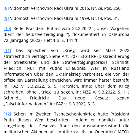
[8]
Vidomosti Verchovnoi Radi Ukraini 2015, Nr.28, Pos. 250.
[9]
Vidomosti Verchovnoi Radi Ukraini 1999, Nr.14, Pos. 81.
[10]
Rede Präsident Putins vom 24.2.2022 („Unser Vorgehen
dient der Selbstverteidigung…“), dokumentiert in Osteuropa
72. Jahrgang (2022), Heft 1-3, S. 141 ff.
[11]
Das Sprechen von „Krieg“ wird seit März 2022
3
strafrechtlich verfolgt. Siehe Art. 207
StGB RF (Diskreditierung
der Streitkräfte) und die Strafverfolgungspraxis: Schmidt,
Friedrich: Nur mit Putins Erlaubnis. Wer in Russland
Informationen über den Ukrainekrieg verbreitet, die von der
offiziellen Darstellung abweichen, wird immer härter bestraft,
in: FAZ v. 5.3.2022, S. 5; Hartwich, Inna: Über dem Krieg
schreiben, ohne „Krieg“ zu sagen, in: NZZ v. 9.3.2022, S. 11;
Schmidt, Friedrich: Das neue Gesetz gegen
„Falschinformationen“, in: FAZ v. 9.3.2022, S. 5.
[12]
Schon im Zweiten Tschetschenienkrieg hatte Präsident
Putin diesen Weg beschritten, indem er nämlich unter
Umgehung des Gesetzes über den Ausnahmezustand die
militärischen Aktionen als „Antiterroristische Operation“ (ATO),