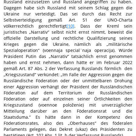
Russland einzusetzen und Russland angegriffen zu haben.
Dagegen habe sich Russland mit seinem Schlag gegen die
Ukraine nur verteidigt. Das sei durch das Recht zur
Selbstverteidigung gemäß Art. 51 der UNO-Charta
völkerrechtlich gerechtfertigt
[10]
. Dass der Kreml sein
juristisches „Narrativ“ selbst nicht ernst nimmt, beweist die
offizielle Darstellung und rechtliche Qualifizierung seines
Krieges gegen die Ukraine, nämlich als „militärische
Spezialoperation“ (voennaja special`naja operacija). Würde
Präsident Putin das „Narrativ“ tatsächlich ernst genommen
haben und ernst nehmen, dann hätte er im Februar 2022
gemäß Art. 87 Abs. 2 der Verfassung Russlands förmlich den
„Kriegszustand“ verkündet: „Im Falle der Aggression gegen die
Russländische Föderation oder der unmittelbaren Drohung
einer Aggression verhängt der Präsident der Russländischen
Föderation auf dem Territorium der Russländischen
Föderation oder auf einzelnen seiner Örtlichkeiten den
Kriegszustand (voennoe položenie) mit unverzüglicher
Mitteilung darüber an den Föderationsrat und die
Staatsduma.“ Es hätte dann in der Kompetenz des
Föderationsrates, also des „Oberhauses“ des föderalen
Parlaments gelegen, das Dekret (ukaz) des Präsidenten zu
bestätigen (Art. 102 Abs. 1 lit. b der Verfassung Russlands).