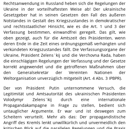
Rechtsanwendung in Russland heben sich die Regelungen der
Ukraine in der vorteilhaftesten Weise ab! Der ukrainische
Gesetzgeber hat in seinen Gesetzen den Fall des äußeren
Notstandes in Gestalt des Kriegszustandes in demokratischer
und rechtsstaatlicher Hinsicht, wie es die Art. 1 und 3 der
Verfassung bestimmen, einwandfrei geregelt. Das gilt, wie
oben gezeigt, auch für die Amtszeit des Präsidenten, wenn
deren Ende in die Zeit eines ordnungsgemäß verhängten und
verkündeten Kriegszustandes fällt. Die Verfassungsorgane der
Ukraine, Präsident Zelens`kij und die Verchovna Rada, haben
die einschlägigen Regelungen der Verfassung und der Gesetze
korrekt angewendet und die getroffenen Maßnahmen über
den Generalsekretär der Vereinten Nationen der
Weltorganisation unverzüglich mitgeteilt (Art. 4 Abs. 3 IPBPR).
Der von Präsident Putin unternommene Versuch, die
Legitimität und Amtsautorität des ukrainischen Präsidenten
Volodymyr Zelens`kij durch eine internationale
Propagandakampagne in Frage zu stellen, bedient sich
untauglicher Argumente. Er war und ist deswegen zum
Scheitern verurteilt. Mehr als das: Der propagandistische
Angriff des Kremls lenkt unwillkürlich und unvermeidlich den
kritischen Blick auf die parallelen Regelungen und die Praxis