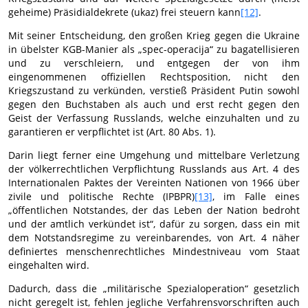
geheime) Präsidialdekrete (ukaz) frei steuern kann
[12]
.
Mit seiner Entscheidung, den großen Krieg gegen die Ukraine
in übelster KGB-Manier als „spec-operacija“ zu bagatellisieren
und zu verschleiern, und entgegen der von ihm
eingenommenen offiziellen Rechtsposition, nicht den
Kriegszustand zu verkünden, verstieß Präsident Putin sowohl
gegen den Buchstaben als auch und erst recht gegen den
Geist der Verfassung Russlands, welche einzuhalten und zu
garantieren er verpflichtet ist (Art. 80 Abs. 1).
Darin liegt ferner eine Umgehung und mittelbare Verletzung
der völkerrechtlichen Verpflichtung Russlands aus Art. 4 des
Internationalen Paktes der Vereinten Nationen von 1966 über
zivile und politische Rechte (IPBPR)
[13]
, im Falle eines
„öffentlichen Notstandes, der das Leben der Nation bedroht
und der amtlich verkündet ist“, dafür zu sorgen, dass ein mit
dem Notstandsregime zu vereinbarendes, von Art. 4 näher
definiertes menschenrechtliches Mindestniveau vom Staat
eingehalten wird.
Dadurch, dass die „militärische Spezialoperation“ gesetzlich
nicht geregelt ist, fehlen jegliche Verfahrensvorschriften auch