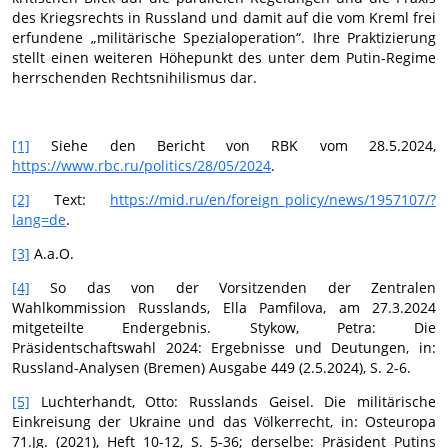
des Kriegsrechts in Russland und damit auf die vom Kreml frei
erfundene „militärische Spezialoperation“. Ihre Praktizierung
stellt einen weiteren Höhepunkt des unter dem Putin-Regime
herrschenden Rechtsnihilismus dar.
[1]
Siehe den Bericht von RBK vom 28.5.2024,
https://www.rbc.ru/politics/28/05/2024
.
[2]
Text:
https://mid.ru/en/foreign_policy/news/1957107/?
lang=de
.
[3]
A.a.O.
[4]
So das von der Vorsitzenden der Zentralen
Wahlkommission Russlands, Ella Pamfilova, am 27.3.2024
mitgeteilte Endergebnis. Stykow, Petra: Die
Präsidentschaftswahl 2024: Ergebnisse und Deutungen, in:
Russland-Analysen (Bremen) Ausgabe 449 (2.5.2024), S. 2-6.
[5]
Luchterhandt, Otto: Russlands Geisel. Die militärische
Einkreisung der Ukraine und das Völkerrecht, in: Osteuropa
71.Jg. (2021), Heft 10-12, S. 5-36; derselbe: Präsident Putins