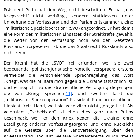
Präsident Putin hat den Weg nicht beschritten. Er hat „das
Kriegsrecht“ nicht verhängt, sondern stattdessen, unter
Umgehung der Verfassung und der Parlamentskammern, eine
„militärische Spezialoperation“ (SVO) angeordnet. Er hat damit
eine Form des militärischen Einsatzes der Streitkräfte gewählt,
die weder von der Verfassung noch von den Gesetzen
Russlands vorgesehen ist, die das Staatsrecht Russlands also
nicht kennt.
Der Kreml hat die „SVO“ frei erfunden, weil sie zwei
bedeutende politisch-juristische Vorteile versprach: erstens
vermeidet die verschleiernde Sprachregelung das Wort
„Krieg“, was die Militäraktion gegen die Ukraine tatsächlich ist,
und ermöglicht so die strafrechtliche Verfolgung derjenigen,
die von „Krieg“ sprechen
[11]
, und zweitens lässt die
„militärische Spezialoperation“ Präsident Putin in rechtlicher
Hinsicht freie Hand, weil sie gesetzlich nicht geregelt ist. Als
gelerntem „Tschekisten“ ist eben dies ganz nach Putins
Geschmack, weil er den Krieg gegen die Ukraine ohne
Beteiligung anderer Verfassungsorgane und ohne Rücksicht
auf die Gesetze über die Landverteidigung, über den
Kriegszustand und auf weitere Spezialgesetze durch (meist