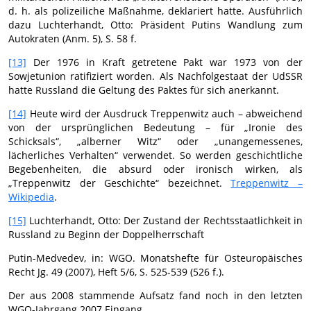
d. h. als polizeiliche Maßnahme, deklariert hatte. Ausführlich
dazu Luchterhandt, Otto: Präsident Putins Wandlung zum
Autokraten (Anm. 5), S. 58 f.
[13]
Der 1976 in Kraft getretene Pakt war 1973 von der
Sowjetunion ratifiziert worden. Als Nachfolgestaat der UdSSR
hatte Russland die Geltung des Paktes für sich anerkannt.
[14]
Heute wird der Ausdruck Treppenwitz auch – abweichend
von der ursprünglichen Bedeutung – für „Ironie des
Schicksals“, „alberner Witz“ oder „unangemessenes,
lächerliches Verhalten“ verwendet. So werden geschichtliche
Begebenheiten, die absurd oder ironisch wirken, als
„Treppenwitz der Geschichte“ bezeichnet.
Treppenwitz –
Wikipedia
.
[15]
Luchterhandt, Otto: Der Zustand der Rechtsstaatlichkeit in
Russland zu Beginn der Doppelherrschaft
Putin-Medvedev, in: WGO. Monatshefte für Osteuropäisches
Recht Jg. 49 (2007), Heft 5/6, S. 525-539 (526 f.).
Der aus 2008 stammende Aufsatz fand noch in den letzten
WGO-Jahrgang 2007 Eingang.