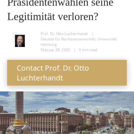
Präsidentenwahlen seine
Legitimität verloren?
Prof. Dr. Otto Luchterhandt
|
Fakultät für Rechtswissenschaft, Universität
Hamburg
Februar 28, 2025
|
9
min read
Contact Prof. Dr. Otto
Luchterhandt