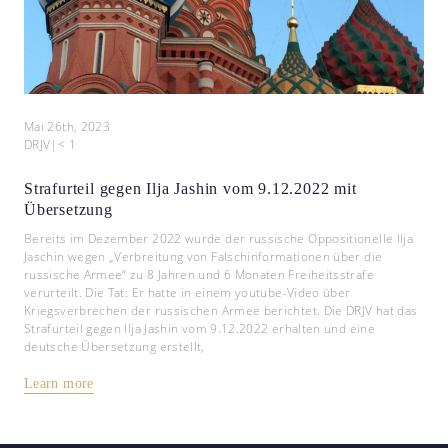
Mai 26th, 2023
DRJV
|
< 1
Strafurteil gegen Ilja Jashin vom 9.12.2022 mit
Übersetzung
Bereits im Dezember 2022 wurde der russische Oppositionelle Ilja
Jaschin wegen „Verbreitung von Falschinformationen über die
russische Armee“ zu 8 Jahren und 6 Monaten Freiheitsstrafe
verurteilt. Die Tat: Er hatte in einem youtube-Video über
Kriegsverbrechen der russischen Armee berichtet. Die DRJV hat das
Strafurteil gegen Ilja Jashin vom 9.12.2022 erhalten und eine
deutsche Übersetzung erstellt,
Learn more