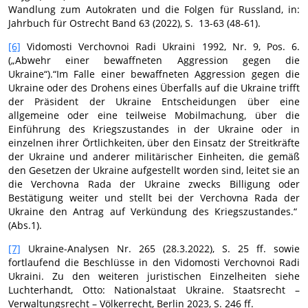
Wandlung zum Autokraten und die Folgen für Russland, in:
Jahrbuch für Ostrecht Band 63 (2022), S. 13-63 (48-61).
[6]
Vidomosti Verchovnoi Radi Ukraini 1992, Nr. 9, Pos. 6.
(„Abwehr einer bewaffneten Aggression gegen die
Ukraine“).“Im Falle einer bewaffneten Aggression gegen die
Ukraine oder des Drohens eines Überfalls auf die Ukraine trifft
der Präsident der Ukraine Entscheidungen über eine
allgemeine oder eine teilweise Mobilmachung, über die
Einführung des Kriegszustandes in der Ukraine oder in
einzelnen ihrer Örtlichkeiten, über den Einsatz der Streitkräfte
der Ukraine und anderer militärischer Einheiten, die gemäß
den Gesetzen der Ukraine aufgestellt worden sind, leitet sie an
die Verchovna Rada der Ukraine zwecks Billigung oder
Bestätigung weiter und stellt bei der Verchovna Rada der
Ukraine den Antrag auf Verkündung des Kriegszustandes.“
(Abs.1).
[7]
Ukraine-Analysen Nr. 265 (28.3.2022), S. 25 ff. sowie
fortlaufend die Beschlüsse in den Vidomosti Verchovnoi Radi
Ukraini. Zu den weiteren juristischen Einzelheiten siehe
Luchterhandt, Otto: Nationalstaat Ukraine. Staatsrecht –
Verwaltungsrecht – Völkerrecht, Berlin 2023, S. 246 ff.