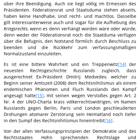
über ihre Beendigung. Auch sie liegt völlig im Ermessen des
Präsidenten. Föderationsrat und Staatsduma stehen abseits,
haben keine Handhabe, sind recht- und machtlos. Dasselbe
gilt interessanterweise auch und sogar für die Aufhebung des
Kriegsrechts
, wenn es denn verhängt worden wäre oder würde,
denn weder der Föderationsrat noch die Staatduma verfügen
über die Befugnis, den Notstand förmlich durch Beschluss zu
beenden und die Rückkehr zum verfassungsmäßigen
Normalzustand einzuleiten.
Es ist eine bittere Wahrheit und ein Treppenwitz
[14]
der
neuesten Rechtsgeschichte Russlands zugleich, dass
ausgerechnet Ex-Präsident Dmitrij Medvedev, welcher zu
Beginn seiner Amtszeit (2008) dem Rechtsnihilismus als einem
endemischen Phänomen und Fluch Russlands den Kampf
angesagt hatte
[15]
, mit seinen wegen Verstoßes gegen Art. 2
Nr. 4 der UNO-Charta krass völkerrechtswidrigen, im Namen
Russlands gegen Berlin, Paris und London geschleuderten
Drohungen atomarer Zerstörung sein Heimatland noch tiefer
in den Sumpf des Rechtsnihilismus hineintreibt
[16]
.
Von der allen Verfassungsprinzipien der Demokratie und des
Rechtsstaates Hohn sprechenden Rechtslage und