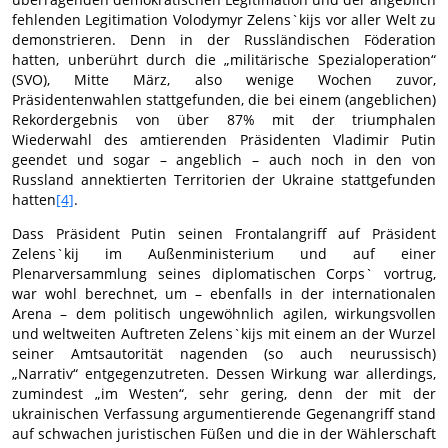
fehlenden Legitimation Volodymyr Zelens`kijs vor aller Welt zu
demonstrieren. Denn in der Russländischen Föderation
hatten, unberührt durch die „militärische Spezialoperation“
(SVO), Mitte März, also wenige Wochen zuvor,
Präsidentenwahlen stattgefunden, die bei einem (angeblichen)
Rekordergebnis von über 87% mit der triumphalen
Wiederwahl des amtierenden Präsidenten Vladimir Putin
geendet und sogar – angeblich – auch noch in den von
Russland annektierten Territorien der Ukraine stattgefunden
hatten
[4]
.
Dass Präsident Putin seinen Frontalangriff auf Präsident
Zelens`kij im Außenministerium und auf einer
Plenarversammlung seines diplomatischen Corps` vortrug,
war wohl berechnet, um – ebenfalls in der internationalen
Arena – dem politisch ungewöhnlich agilen, wirkungsvollen
und weltweiten Auftreten Zelens`kijs mit einem an der Wurzel
seiner Amtsautorität nagenden (so auch neurussisch)
„Narrativ“ entgegenzutreten. Dessen Wirkung war allerdings,
zumindest „im Westen“, sehr gering, denn der mit der
ukrainischen Verfassung argumentierende Gegenangriff stand
auf schwachen juristischen Füßen und die in der Wählerschaft