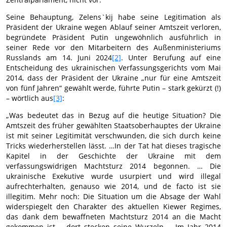
Seine Behauptung, Zelens`kij habe seine Legitimation als
Präsident der Ukraine wegen Ablauf seiner Amtszeit verloren,
begründete Präsident Putin ungewöhnlich ausführlich in
seiner Rede vor den Mitarbeitern des Außenministeriums
Russlands am 14. Juni 2024
[2]
. Unter Berufung auf eine
Entscheidung des ukrainischen Verfassungsgerichts vom Mai
2014, dass der Präsident der Ukraine „nur für eine Amtszeit
von fünf Jahren“ gewählt werde, führte Putin – stark gekürzt (!)
– wörtlich aus
[3]
:
„Was bedeutet das in Bezug auf die heutige Situation? Die
Amtszeit des früher gewählten Staatsoberhauptes der Ukraine
ist mit seiner Legitimität verschwunden, die sich durch keine
Tricks wiederherstellen lässt. …In der Tat hat dieses tragische
Kapitel in der Geschichte der Ukraine mit dem
verfassungswidrigen Machtsturz 2014 begonnen. … Die
ukrainische Exekutive wurde usurpiert und wird illegal
aufrechterhalten, genauso wie 2014, und de facto ist sie
illegitim. Mehr noch: Die Situation um die Absage der Wahl
widerspiegelt den Charakter des aktuellen Kiewer Regimes,
das dank dem bewaffneten Machtsturz 2014 an die Macht
gekommen ist – dort stecken seine Wurzeln. …Im Jahr 2014