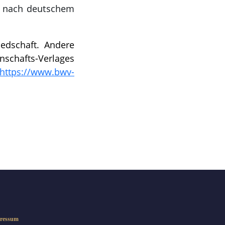
ng nach deutschem
iedschaft. Andere
enschafts-Verlages
https://www.bwv-
ressum