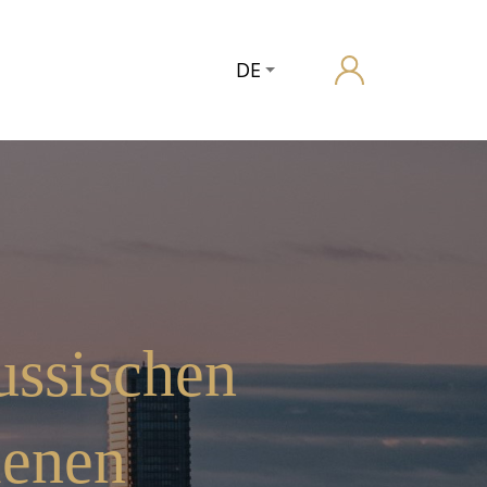
DE
ussischen
ienen