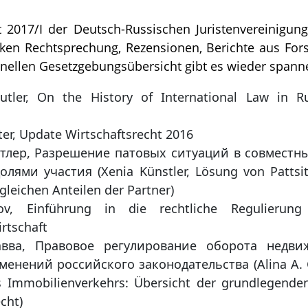
t 2017/I der Deutsch-Russischen Juristenvereinigung 
ken Rechtsprechung, Rezensionen, Berichte aus For
ionellen Gesetzgebungsübersicht gibt es wieder spann
utler, On the History of International Law in 
ter, Update Wirtschaftsrecht 2016
тлер, Разрешение патовых ситуаций в совместн
лями участия (Xenia Künstler, Lösung von Pattsit
gleichen Anteilen der Partner)
ov, Einführung in die rechtliche Regulierung
irtschaft
авва, Правовое регулирование оборота недви
енений российского законодательства (Alina A. G
 Immobilienverkehrs: Übersicht der grundlegend
cht)