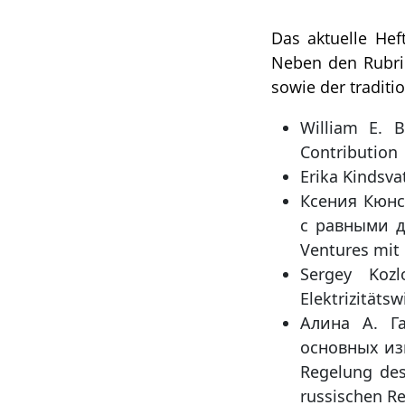
Das aktuelle Hef
Neben den Rubri
sowie der tradit
William E. B
Contribution
Erika Kindsva
Ксения Кюнс
с равными до
Ventures mit 
Sergey Kozl
Elektrizitätsw
Алина А. Г
основных изм
Regelung des
russischen Re