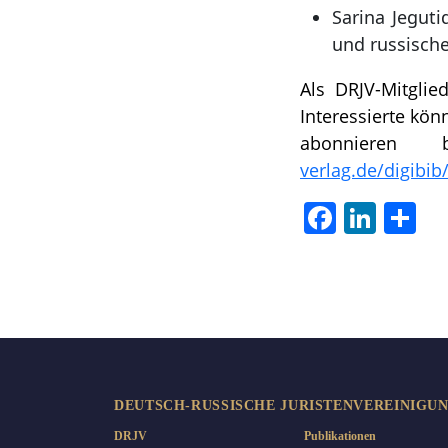
Sarina Jegut
und russisch
Als DRJV-Mitglie
Interessierte kön
abonnieren
verlag.de/digibi
Facebook
LinkedIn
Tei
DEUTSCH-RUSSISCHE JURISTENVEREINIGUNG
DRJV
Publikationen