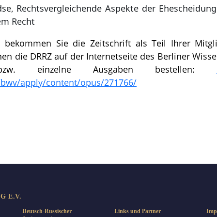
idse, Rechtsvergleichende Aspekte der Ehescheidu
em Recht
d bekommen Sie die Zeitschrift als Teil Ihrer Mitgl
nen die DRRZ auf der Internetseite des Berliner Wiss
 bzw. einzelne Ausgaben bestellen:
b/bwv/apply/content/opus/271766/
len
 E.V.
Deutsch-Russischer
Links und Partner
Imp