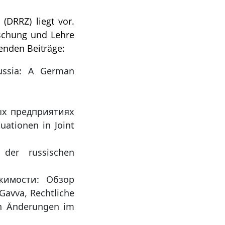
(DRRZ) liegt vor.
schung und Lehre
enden Beiträge:
Russia: A German
ых предприятиях
uationen in Joint
 der russischen
жимости: Обзор
avva, Rechtliche
en Änderungen im