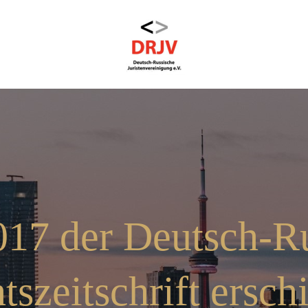
017 der Deutsch-R
tszeitschrift ersch