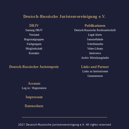
Deutsch-Russische Juristenvereinigung e.V.
DRJV
Publikationen
Satzung DRJV
Deutsch-Russische Rechtszeitschrift
Vorstand
Legal Alerts
Regionalgruppen
Sammelbände
Fachgruppen
Schriftenreihe
Mitgliedschaft
Video-Library
Kontakte
Interviews
Archiv Mitteilungshefte
Deutsch-Russischer Juristenpreis
Links und Partner
Links zu Institutionen
Gesetzestexte
Account
Log in / Registration
Impressum
Datenschutz
2021 Deutsch-Russische Juristenvereinigung e.V. All rights reserved