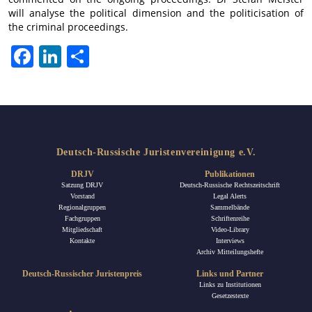
will analyse the political dimension and the politicisation of
the criminal proceedings.
Facebook
LinkedIn
Teilen
Deutsch-Russische Juristenvereinigung e.V.
DRJV
Publikationen
Satzung DRJV
Deutsch-Russische Rechtszeitschrift
Vorstand
Legal Alerts
Regionalgruppen
Sammelbände
Fachgruppen
Schriftenreihe
Mitgliedschaft
Video-Library
Kontakte
Interviews
Archiv Mitteilungshefte
Deutsch-Russischer Juristenpreis
Links und Partner
Links zu Institutionen
Gesetzestexte