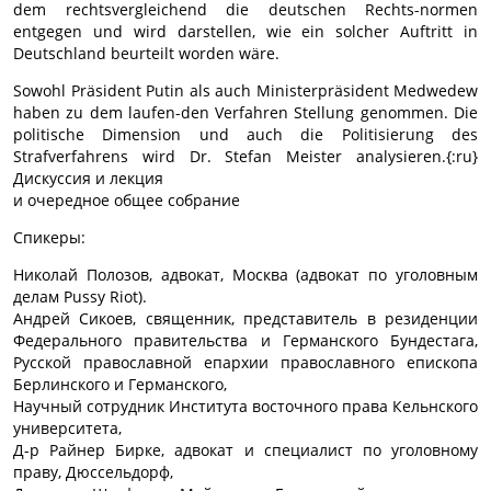
dem rechtsvergleichend die deutschen Rechts-normen
entgegen und wird darstellen, wie ein solcher Auftritt in
Deutschland beurteilt worden wäre.
Sowohl Präsident Putin als auch Ministerpräsident Medwedew
haben zu dem laufen-den Verfahren Stellung genommen. Die
politische Dimension und auch die Politisierung des
Strafverfahrens wird Dr. Stefan Meister analysieren.{:ru}
Дискуссия и лекция
и очередное общее собрание
Спикеры:
Николай Полозов, адвокат, Москва (адвокат по уголовным
делам Pussy Riot).
Андрей Сикоев, священник, представитель в резиденции
Федерального правительства и Германского Бундестага,
Русской православной епархии православного епископа
Берлинского и Германского,
Научный сотрудник Института восточного права Кельнского
университета,
Д-р Райнер Бирке, адвокат и специалист по уголовному
праву, Дюссельдорф,