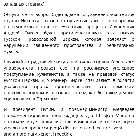
западных странах?
Обсудить этот вопрос будет адвокат осужденных участников
группы Николай Полозов, который выступит с точки зрения
преступников в качестве участника процесса. Священник
Андрей Сикоев будет противопоставлять это взгляду
Русской Православной Церкви, которая заявляет о
нарушении священного пространства и религиозных
чувств.
Научный сотрудник Института восточного права Кельнского
университета прольет свет на российское уголовное
преступление хулиганства, а также на правовой статус
Русской Церкви. Д-р Райнер Бирке, специалист в области
уголовного права, противопоставит это немецким
правовым нормам и расскажет о том, как бы такое деяние
оценивалось в Германии.
И президент Путин, и премьер-министр Медведев
прокомментировали происходящее. Д-р Штефан Майстер
проанализирует политическое измерение и политизацию
уголовного процесса.{:en}A discussion and lecture event
and an ordinary general meeting