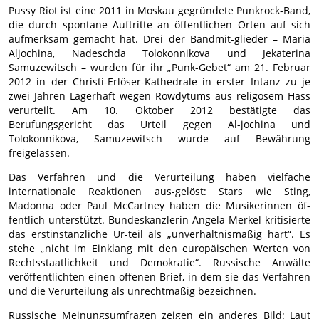
Pussy Riot ist eine 2011 in Moskau gegründete Punkrock-Band,
die durch spontane Auftritte an öffentlichen Orten auf sich
aufmerksam gemacht hat. Drei der Bandmit-glieder – Maria
Aljochina, Nadeschda Tolokonnikova und Jekaterina
Samuzewitsch – wurden für ihr „Punk-Gebet“ am 21. Februar
2012 in der Christi-Erlöser-Kathedrale in erster Intanz zu je
zwei Jahren Lagerhaft wegen Rowdytums aus religösem Hass
verurteilt. Am 10. Oktober 2012 bestätigte das
Berufungsgericht das Urteil gegen Al-jochina und
Tolokonnikova, Samuzewitsch wurde auf Bewährung
freigelassen.
Das Verfahren und die Verurteilung haben vielfache
internationale Reaktionen aus-gelöst: Stars wie Sting,
Madonna oder Paul McCartney haben die Musikerinnen öf-
fentlich unterstützt. Bundeskanzlerin Angela Merkel kritisierte
das erstinstanzliche Ur-teil als „unverhältnismäßig hart“. Es
stehe „nicht im Einklang mit den europäischen Werten von
Rechtsstaatlichkeit und Demokratie“. Russische Anwälte
veröffentlichten einen offenen Brief, in dem sie das Verfahren
und die Verurteilung als unrechtmäßig bezeichnen.
Russische Meinungsumfragen zeigen ein anderes Bild: Laut