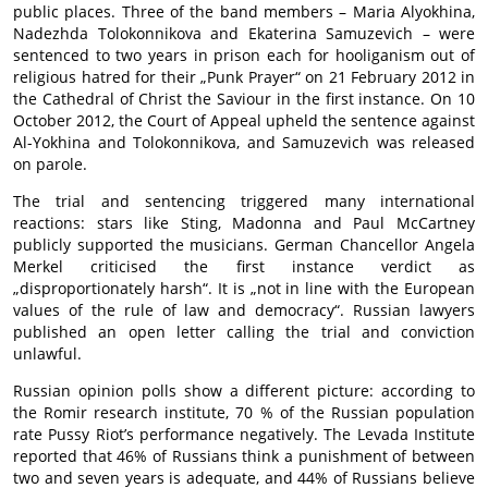
public places. Three of the band members – Maria Alyokhina,
Nadezhda Tolokonnikova and Ekaterina Samuzevich – were
sentenced to two years in prison each for hooliganism out of
religious hatred for their „Punk Prayer“ on 21 February 2012 in
the Cathedral of Christ the Saviour in the first instance. On 10
October 2012, the Court of Appeal upheld the sentence against
Al-Yokhina and Tolokonnikova, and Samuzevich was released
on parole.
The trial and sentencing triggered many international
reactions: stars like Sting, Madonna and Paul McCartney
publicly supported the musicians. German Chancellor Angela
Merkel criticised the first instance verdict as
„disproportionately harsh“. It is „not in line with the European
values of the rule of law and democracy“. Russian lawyers
published an open letter calling the trial and conviction
unlawful.
Russian opinion polls show a different picture: according to
the Romir research institute, 70 % of the Russian population
rate Pussy Riot’s performance negatively. The Levada Institute
reported that 46% of Russians think a punishment of between
two and seven years is adequate, and 44% of Russians believe