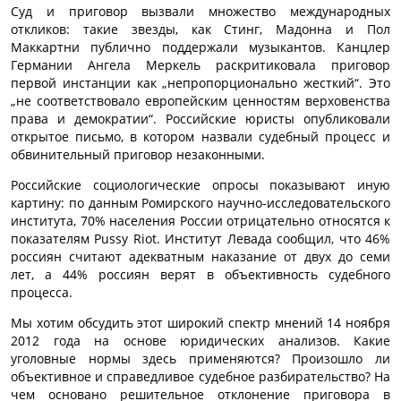
Суд и приговор вызвали множество международных
откликов: такие звезды, как Стинг, Мадонна и Пол
Маккартни публично поддержали музыкантов. Канцлер
Германии Ангела Меркель раскритиковала приговор
первой инстанции как „непропорционально жесткий“. Это
„не соответствовало европейским ценностям верховенства
права и демократии“. Российские юристы опубликовали
открытое письмо, в котором назвали судебный процесс и
обвинительный приговор незаконными.
Российские социологические опросы показывают иную
картину: по данным Ромирского научно-исследовательского
института, 70% населения России отрицательно относятся к
показателям Pussy Riot. Институт Левада сообщил, что 46%
россиян считают адекватным наказание от двух до семи
лет, а 44% россиян верят в объективность судебного
процесса.
Мы хотим обсудить этот широкий спектр мнений 14 ноября
2012 года на основе юридических анализов. Какие
уголовные нормы здесь применяются? Произошло ли
объективное и справедливое судебное разбирательство? На
чем основано решительное отклонение приговора в