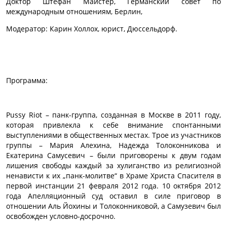
Доктор Штефан Майстер, Германский совет по
международным отношениям, Берлин,
Модератор: Карин Холлох, юрист, Дюссельдорф.
Программа:
Pussy Riot – панк-группа, созданная в Москве в 2011 году,
которая привлекла к себе внимание спонтанными
выступлениями в общественных местах. Трое из участников
группы – Мария Алехина, Надежда Толоконникова и
Екатерина Самусевич – были приговорены к двум годам
лишения свободы каждый за хулиганство из религиозной
ненависти к их „панк-молитве“ в Храме Христа Спасителя в
первой инстанции 21 февраля 2012 года. 10 октября 2012
года Апелляционный суд оставил в силе приговор в
отношении Аль Йохины и Толоконниковой, а Самузевич был
освобожден условно-досрочно.