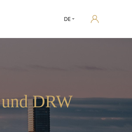
DE
r und DRW