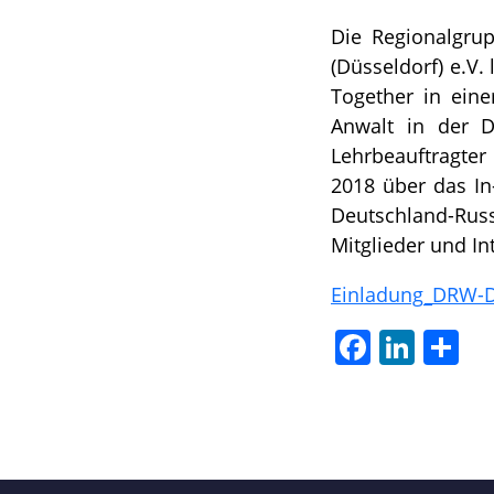
Die Regionalgru
(Düsseldorf) e.V
Together in eine
Anwalt in der D
Lehrbeauftragter
2018 über das In
Deutschland-Russ
Mitglieder und In
Einladung_DRW-D
Facebook
LinkedIn
Tei