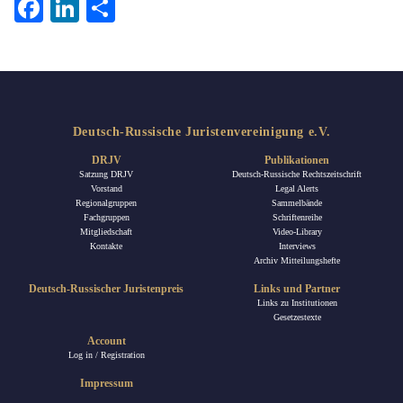
Facebook
LinkedIn
Teilen
Deutsch-Russische Juristenvereinigung e.V.
DRJV
Publikationen
Satzung DRJV
Deutsch-Russische Rechtszeitschrift
Vorstand
Legal Alerts
Regionalgruppen
Sammelbände
Fachgruppen
Schriftenreihe
Mitgliedschaft
Video-Library
Kontakte
Interviews
Archiv Mitteilungshefte
Deutsch-Russischer Juristenpreis
Links und Partner
Links zu Institutionen
Gesetzestexte
Account
Log in / Registration
Impressum