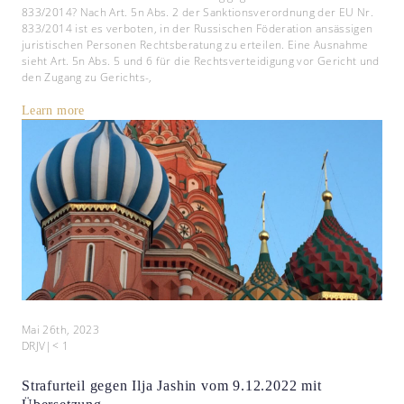
833/2014? Nach Art. 5n Abs. 2 der Sanktionsverordnung der EU Nr.
833/2014 ist es verboten, in der Russischen Föderation ansässigen
juristischen Personen Rechtsberatung zu erteilen. Eine Ausnahme
sieht Art. 5n Abs. 5 und 6 für die Rechtsverteidigung vor Gericht und
den Zugang zu Gerichts-,
Learn more
Mai 26th, 2023
DRJV
|
< 1
Strafurteil gegen Ilja Jashin vom 9.12.2022 mit