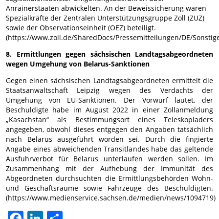
Anrainerstaaten abwickelten. An der Beweissicherung waren
Spezialkräfte der Zentralen Unterstützungsgruppe Zoll (ZUZ)
sowie der Observationseinheit (OEZ) beteiligt.
(https://www.zoll.de/SharedDocs/Pressemitteilungen/DE/Sonstige
8. Ermittlungen gegen sächsischen Landtagsabgeordneten
wegen Umgehung von Belarus-Sanktionen
Gegen einen sächsischen Landtagsabgeordneten ermittelt die
Staatsanwaltschaft Leipzig wegen des Verdachts der
Umgehung von EU-Sanktionen. Der Vorwurf lautet, der
Beschuldigte habe im August 2022 in einer Zollanmeldung
„Kasachstan“ als Bestimmungsort eines Teleskopladers
angegeben, obwohl dieses entgegen den Angaben tatsächlich
nach Belarus ausgeführt worden sei. Durch die fingierte
Angabe eines abweichenden Transitlandes habe das geltende
Ausfuhrverbot für Belarus unterlaufen werden sollen. Im
Zusammenhang mit der Aufhebung der Immunität des
Abgeordneten durchsuchten die Ermittlungsbehörden Wohn-
und Geschäftsräume sowie Fahrzeuge des Beschuldigten.
(https://www.medienservice.sachsen.de/medien/news/1094719)
Facebook
LinkedIn
Teilen