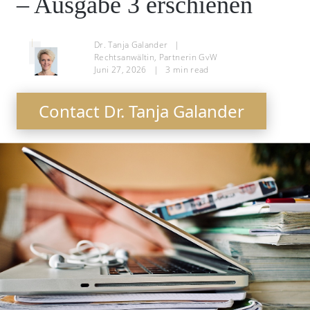
– Ausgabe 3 erschienen
Dr. Tanja Galander
|
Rechtsanwältin, Partnerin GvW
Juni 27, 2026
|
3
min read
Contact Dr. Tanja Galander