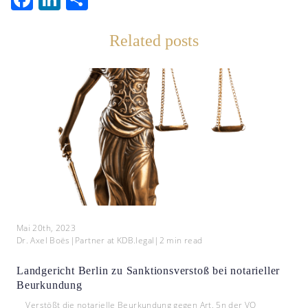
Related posts
Mai 20th, 2023
Dr. Axel Boës
|
Partner at KDB.legal
|
2
min read
Landgericht Berlin zu Sanktionsverstoß bei notarieller
Beurkundung
Verstößt die notarielle Beurkundung gegen Art. 5n der VO