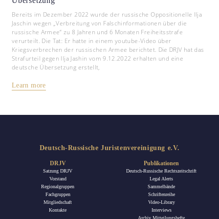
Übersetzung
Bereits im Dezember 2022 wurde der russische Oppositionelle Ilja
Jaschin wegen „Verbreitung von Falschinformationen über die
russische Armee“ zu 8 Jahren und 6 Monaten Freiheitsstrafe
verurteilt. Die Tat: Er hatte in einem youtube-Video über
Kriegsverbrechen der russischen Armee berichtet. Die DRJV hat das
Strafurteil gegen Ilja Jashin vom 9.12.2022 erhalten und eine
deutsche Übersetzung erstellt,
Learn more
Deutsch-Russische Juristenvereinigung e.V.
DRJV
Publikationen
Satzung DRJV
Deutsch-Russische Rechtszeitschrift
Vorstand
Legal Alerts
Regionalgruppen
Sammelbände
Fachgruppen
Schriftenreihe
Mitgliedschaft
Video-Library
Kontakte
Interviews
Archiv Mitteilungshefte