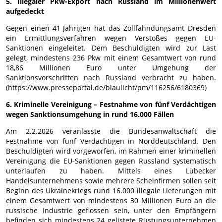
5. Illegaler Pkw-Export nach Russland im Millionenwert
aufgedeckt
Gegen einen 41-Jährigen hat das Zollfahndungsamt Dresden
ein Ermittlungsverfahren wegen Verstoßes gegen EU-
Sanktionen eingeleitet. Dem Beschuldigten wird zur Last
gelegt, mindestens 236 Pkw mit einem Gesamtwert von rund
18,86 Millionen Euro unter Umgehung der
Sanktionsvorschriften nach Russland verbracht zu haben.
(https://www.presseportal.de/blaulicht/pm/116256/6180369)
6. Kriminelle Vereinigung – Festnahme von fünf Verdächtigen
wegen Sanktionsumgehung in rund 16.000 Fällen
Am 2.2.2026 veranlasste die Bundesanwaltschaft die
Festnahme von fünf Verdächtigen in Norddeutschland. Den
Beschuldigten wird vorgeworfen, im Rahmen einer kriminellen
Vereinigung die EU-Sanktionen gegen Russland systematisch
unterlaufen zu haben. Mittels eines Lübecker
Handelsunternehmens sowie mehrere Scheinfirmen sollen seit
Beginn des Ukrainekriegs rund 16.000 illegale Lieferungen mit
einem Gesamtwert von mindestens 30 Millionen Euro an die
russische Industrie geflossen sein, unter den Empfängern
befinden sich mindestens 24 gelistete Rüstungsunternehmen