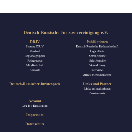
Deutsch-Russische Juristenvereinigung e.V.
DRJV
Publikationen
Satzung DRJV
Deutsch-Russische Rechtszeitschrift
Vorstand
Legal Alerts
Regionalgruppen
Sammelbände
Fachgruppen
Schriftenreihe
Mitgliedschaft
Video-Library
Kontakte
Interviews
Archiv Mitteilungshefte
Deutsch-Russischer Juristenpreis
Links und Partner
Links zu Institutionen
Gesetzestexte
Account
Log in / Registration
Impressum
Datenschutz