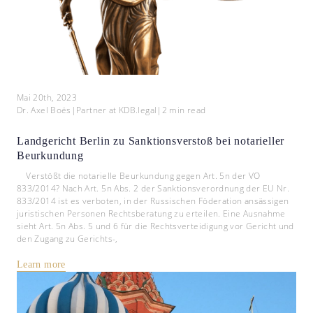
Mai 20th, 2023
Dr. Axel Boës
|
Partner at KDB.legal
|
2
min read
Landgericht Berlin zu Sanktionsverstoß bei notarieller
Beurkundung
Verstößt die notarielle Beurkundung gegen Art. 5n der VO
833/2014? Nach Art. 5n Abs. 2 der Sanktionsverordnung der EU Nr.
833/2014 ist es verboten, in der Russischen Föderation ansässigen
juristischen Personen Rechtsberatung zu erteilen. Eine Ausnahme
sieht Art. 5n Abs. 5 und 6 für die Rechtsverteidigung vor Gericht und
den Zugang zu Gerichts-,
Learn more