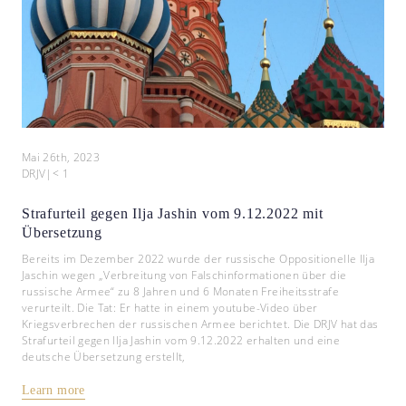
Mai 26th, 2023
DRJV
|
< 1
Strafurteil gegen Ilja Jashin vom 9.12.2022 mit
Übersetzung
Bereits im Dezember 2022 wurde der russische Oppositionelle Ilja
Jaschin wegen „Verbreitung von Falschinformationen über die
russische Armee“ zu 8 Jahren und 6 Monaten Freiheitsstrafe
verurteilt. Die Tat: Er hatte in einem youtube-Video über
Kriegsverbrechen der russischen Armee berichtet. Die DRJV hat das
Strafurteil gegen Ilja Jashin vom 9.12.2022 erhalten und eine
deutsche Übersetzung erstellt,
Learn more