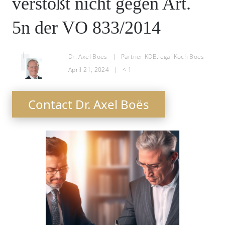
verstößt nicht gegen Art.
5n der VO 833/2014
Dr. Axel Boës
|
Partner KDB.legal Koch Boës
April 21, 2024
|
< 1
Contact Dr. Axel Boës