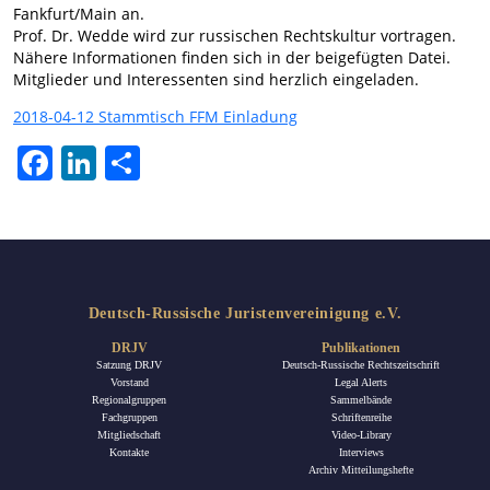
Fankfurt/Main an.
Prof. Dr. Wedde wird zur russischen Rechtskultur vortragen.
Nähere Informationen finden sich in der beigefügten Datei.
Mitglieder und Interessenten sind herzlich eingeladen.
2018-04-12 Stammtisch FFM Einladung
Facebook
LinkedIn
Teilen
Deutsch-Russische Juristenvereinigung e.V.
DRJV
Publikationen
Satzung DRJV
Deutsch-Russische Rechtszeitschrift
Vorstand
Legal Alerts
Regionalgruppen
Sammelbände
Fachgruppen
Schriftenreihe
Mitgliedschaft
Video-Library
Kontakte
Interviews
Archiv Mitteilungshefte