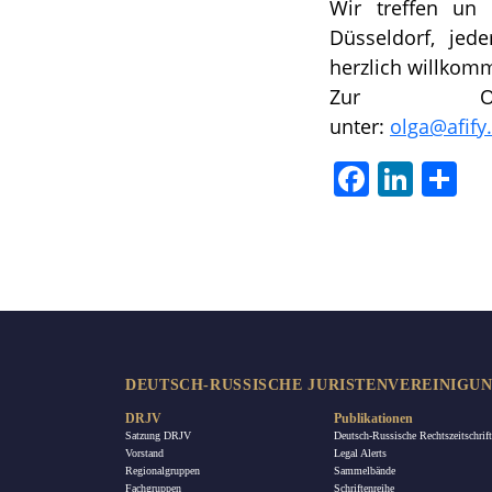
Wir treffen un
Düsseldorf, jed
herzlich willkom
Zur Org
unter:
olga@afify
Facebook
LinkedIn
Tei
DEUTSCH-RUSSISCHE JURISTENVEREINIGUNG
DRJV
Publikationen
Satzung DRJV
Deutsch-Russische Rechtszeitschrift
Vorstand
Legal Alerts
Regionalgruppen
Sammelbände
Fachgruppen
Schriftenreihe