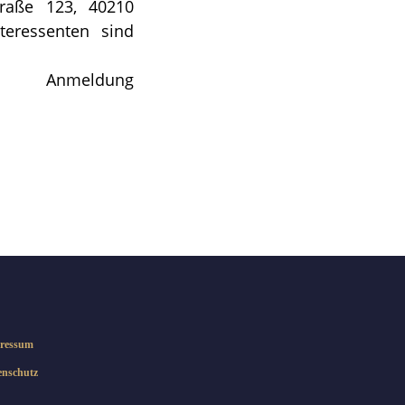
raße 123, 40210
teressenten sind
nmeldung
ressum
enschutz