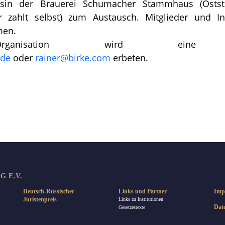
 sin der Brauerei Schumacher Stammhaus (Ostst
er zahlt selbst) zum Austausch. Mitglieder und In
men.
anisation wird eine A
.de
oder
rainer@birke.com
erbeten.
len
 E.V.
Deutsch-Russischer
Links und Partner
Imp
Juristenpreis
Links zu Institutionen
Dat
Gesetzestexte