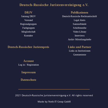
Deutsch-Russische Juristenvereinigung e.V.
DRJV
Publikationen
Satzung DRJV
Deutsch-Russische Rechtszeitschrift
Vorstand
Legal Alerts
Regionalgruppen
Sammelbände
Fachgruppen
Schriftenreihe
Mitgliedschaft
Video-Library
Kontakte
Interviews
Archiv Mitteilungshefte
Deutsch-Russischer Juristenpreis
Links und Partner
Links zu Institutionen
Gesetzestexte
Account
Log in / Registration
Impressum
Datenschutz
2021 Deutsch-Russische Juristenvereinigung e.V. All rights reserved
Made by
North IT Group GmbH