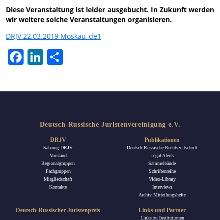
Diese Veranstaltung ist leider ausgebucht. In Zukunft werden
wir weitere solche Veranstaltungen organisieren.
DRJV 22.03.2019 Moskau_de1
Facebook
LinkedIn
Teilen
Deutsch-Russische Juristenvereinigung e.V.
DRJV
Publikationen
Satzung DRJV
Deutsch-Russische Rechtszeitschrift
Vorstand
Legal Alerts
Regionalgruppen
Sammelbände
Fachgruppen
Schriftenreihe
Mitgliedschaft
Video-Library
Kontakte
Interviews
Archiv Mitteilungshefte
Deutsch-Russischer Juristenpreis
Links und Partner
Links zu Institutionen