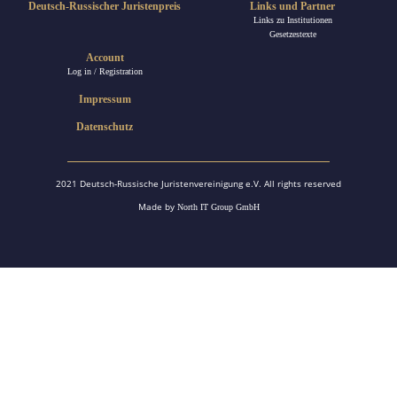
Deutsch-Russischer Juristenpreis
Links und Partner
Links zu Institutionen
Gesetzestexte
Account
Log in / Registration
Impressum
Datenschutz
2021 Deutsch-Russische Juristenvereinigung e.V. All rights reserved
Made by
North IT Group GmbH