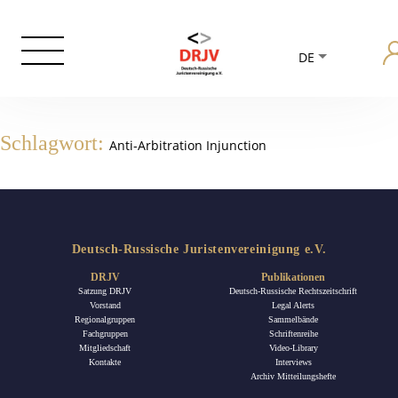
DE
Schlagwort:
Anti-Arbitration Injunction
Deutsch-Russische Juristenvereinigung e.V.
DRJV
Publikationen
Satzung DRJV
Deutsch-Russische Rechtszeitschrift
Vorstand
Legal Alerts
Regionalgruppen
Sammelbände
Fachgruppen
Schriftenreihe
Mitgliedschaft
Video-Library
Kontakte
Interviews
Archiv Mitteilungshefte