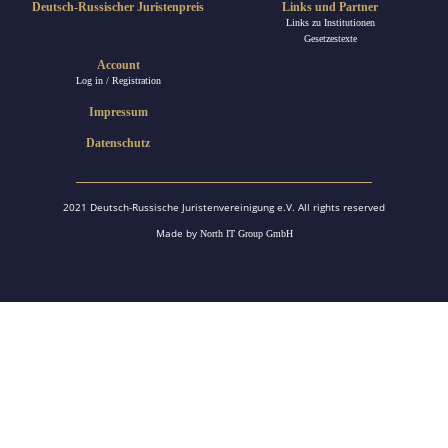
Deutsch-Russischer Juristenpreis
Links und Partner
Links zu Institutionen
Gesetzestexte
Account
Log in / Registration
Impressum
Datenschutz
2021 Deutsch-Russische Juristenvereinigung e.V. All rights reserved
Made by
North IT Group GmbH