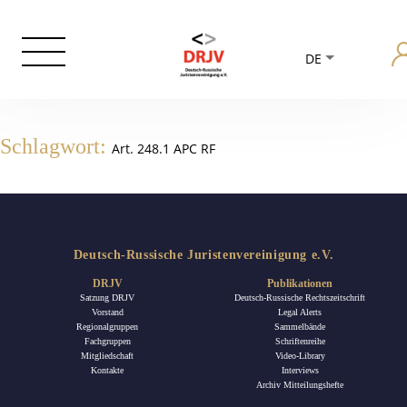
DE
Schlagwort:
Art. 248.1 APC RF
Deutsch-Russische Juristenvereinigung e.V.
DRJV
Publikationen
Satzung DRJV
Deutsch-Russische Rechtszeitschrift
Vorstand
Legal Alerts
Regionalgruppen
Sammelbände
Fachgruppen
Schriftenreihe
Mitgliedschaft
Video-Library
Kontakte
Interviews
Archiv Mitteilungshefte