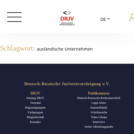
DE
Schlagwort:
ausländische Unternehmen
Deutsch-Russische Juristenvereinigung e.V.
DRJV
Publikationen
Satzung DRJV
Deutsch-Russische Rechtszeitschrift
Vorstand
Legal Alerts
Regionalgruppen
Sammelbände
Fachgruppen
Schriftenreihe
Mitgliedschaft
Video-Library
Kontakte
Interviews
Archiv Mitteilungshefte