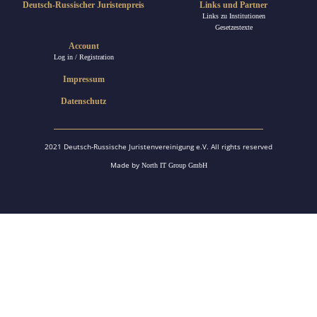
Deutsch-Russischer Juristenpreis
Links und Partner
Links zu Institutionen
Gesetzestexte
Account
Log in / Registration
Impressum
Datenschutz
2021 Deutsch-Russische Juristenvereinigung e.V. All rights reserved
Made by
North IT Group GmbH