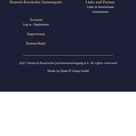
Deutsch-Russischer Juristenpreis
Links und Partner
Links zu Institutionen
Gesetzestexte
Account
Log in / Registration
Impressum
Datenschutz
2021 Deutsch-Russische Juristenvereinigung e.V. All rights reserved
Made by
North IT Group GmbH