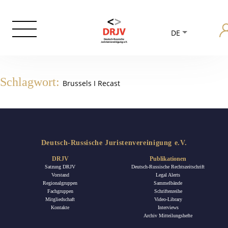
DE
Schlagwort:
Brussels I Recast
Deutsch-Russische Juristenvereinigung e.V.
DRJV
Publikationen
Satzung DRJV
Deutsch-Russische Rechtszeitschrift
Vorstand
Legal Alerts
Regionalgruppen
Sammelbände
Fachgruppen
Schriftenreihe
Mitgliedschaft
Video-Library
Kontakte
Interviews
Archiv Mitteilungshefte