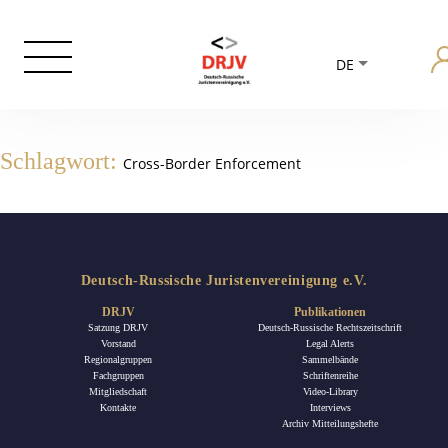
DE
Schlagwort:
Cross-Border Enforcement
Deutsch-Russische Juristenvereinigung e.V.
DRJV
Publikationen
Satzung DRJV
Deutsch-Russische Rechtszeitschrift
Vorstand
Legal Alerts
Regionalgruppen
Sammelbände
Fachgruppen
Schriftenreihe
Mitgliedschaft
Video-Library
Kontakte
Interviews
Archiv Mitteilungshefte