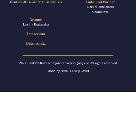
Deutsch-Russischer Juristenpreis
Links und Partner
Links zu Institutionen
Gesetzestexte
Account
Log in / Registration
Impressum
Datenschutz
2021 Deutsch-Russische Juristenvereinigung e.V. All rights reserved
Made by
North IT Group GmbH