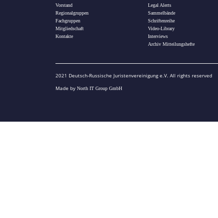
Vorstand
Legal Alerts
Regionalgruppen
Sammelbände
Fachgruppen
Schriftenreihe
Mitgliedschaft
Video-Library
Kontakte
Interviews
Archiv Mitteilungshefte
2021 Deutsch-Russische Juristenvereinigung e.V. All rights reserved
Made by
North IT Group GmbH