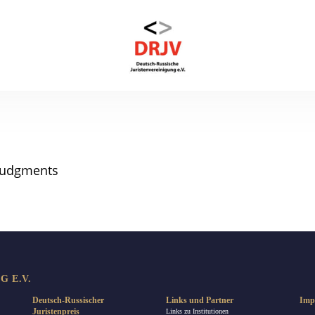
judgments
 E.V.
Deutsch-Russischer
Links und Partner
Imp
Juristenpreis
Links zu Institutionen