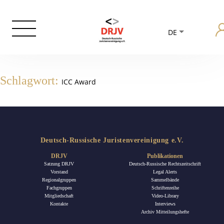
DE
Schlagwort:
ICC Award
Deutsch-Russische Juristenvereinigung e.V.
DRJV
Publikationen
Satzung DRJV
Deutsch-Russische Rechtszeitschrift
Vorstand
Legal Alerts
Regionalgruppen
Sammelbände
Fachgruppen
Schriftenreihe
Mitgliedschaft
Video-Library
Kontakte
Interviews
Archiv Mitteilungshefte