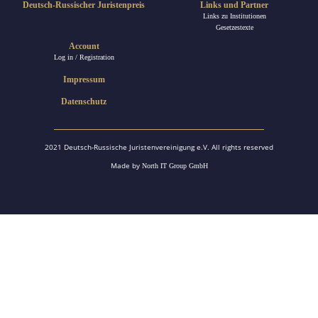
Deutsch-Russischer Juristenpreis
Links und Partner
Links zu Institutionen
Gesetzestexte
Account
Log in / Registration
Impressum
Datenschutz
2021 Deutsch-Russische Juristenvereinigung e.V. All rights reserved
Made by
North IT Group GmbH