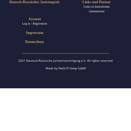
Deutsch-Russischer Juristenpreis
Links und Partner
Links zu Institutionen
Gesetzestexte
Account
Log in / Registration
Impressum
Datenschutz
2021 Deutsch-Russische Juristenvereinigung e.V. All rights reserved
Made by
North IT Group GmbH