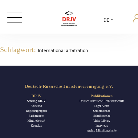
DE
Schlagwort:
International arbitration
Deutsch-Russische Juristenvereinigung e.V.
DRJV
Publikationen
Satzung DRJV
Deutsch-Russische Rechtszeitschrift
Vorstand
Legal Alerts
Regionalgruppen
Sammelbände
Fachgruppen
Schriftenreihe
Mitgliedschaft
Video-Library
Kontakte
Interviews
Archiv Mitteilungshefte