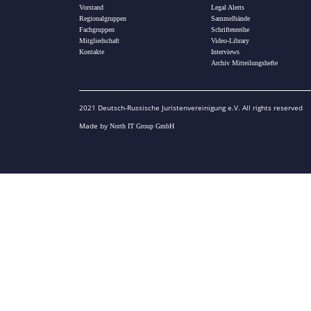
Vorstand
Legal Alerts
Regionalgruppen
Sammelbände
Fachgruppen
Schriftenreihe
Mitgliedschaft
Video-Library
Kontakte
Interviews
Archiv Mitteilungshefte
2021 Deutsch-Russische Juristenvereinigung e.V. All rights reserved
Made by
North IT Group GmbH