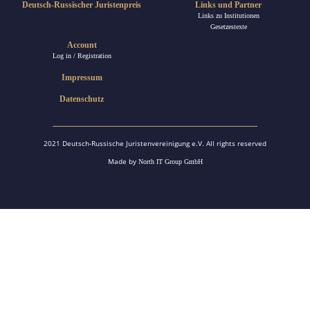
Deutsch-Russischer Juristenpreis
Links und Partner
Links zu Institutionen
Gesetzestexte
Account
Log in / Registration
Impressum
Datenschutz
2021 Deutsch-Russische Juristenvereinigung e.V. All rights reserved
Made by
North IT Group GmbH