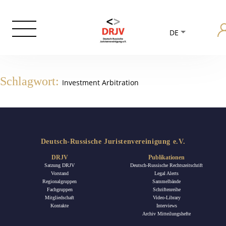
DE
Schlagwort:
Investment Arbitration
Deutsch-Russische Juristenvereinigung e.V.
DRJV
Publikationen
Satzung DRJV
Deutsch-Russische Rechtszeitschrift
Vorstand
Legal Alerts
Regionalgruppen
Sammelbände
Fachgruppen
Schriftenreihe
Mitgliedschaft
Video-Library
Kontakte
Interviews
Archiv Mitteilungshefte