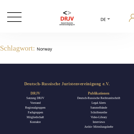
DE
Schlagwort:
Norway
Deutsch-Russische Juristenvereinigung e.V.
DRJV
Publikationen
Satzung DRJV
Deutsch-Russische Rechtszeitschrift
Vorstand
Legal Alerts
Regionalgruppen
Sammelbände
Fachgruppen
Schriftenreihe
Mitgliedschaft
Video-Library
Kontakte
Interviews
Archiv Mitteilungshefte