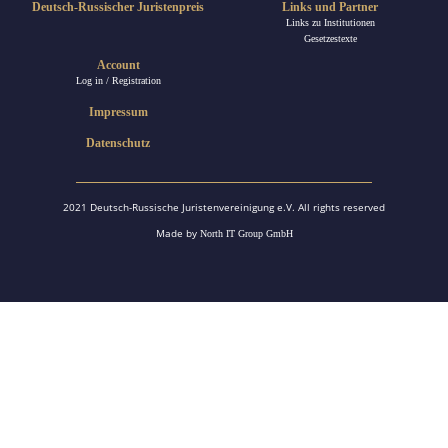
Deutsch-Russischer Juristenpreis
Links und Partner
Links zu Institutionen
Gesetzestexte
Account
Log in / Registration
Impressum
Datenschutz
2021 Deutsch-Russische Juristenvereinigung e.V. All rights reserved
Made by
North IT Group GmbH