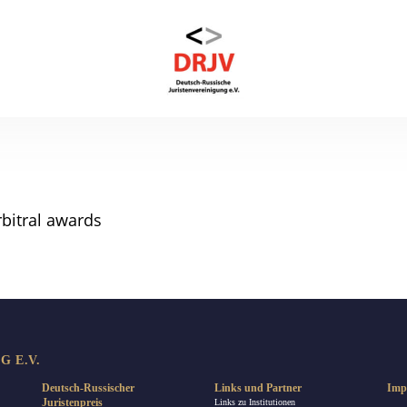
rbitral awards
 E.V.
Deutsch-Russischer
Links und Partner
Imp
Juristenpreis
Links zu Institutionen