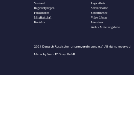
Vorstand
Legal Alerts
Regionalgruppen
Sammelbände
Fachgruppen
Schriftenreihe
Mitgliedschaft
Video-Library
Kontakte
Interviews
Archiv Mitteilungshefte
2021 Deutsch-Russische Juristenvereinigung e.V. All rights reserved
Made by
North IT Group GmbH