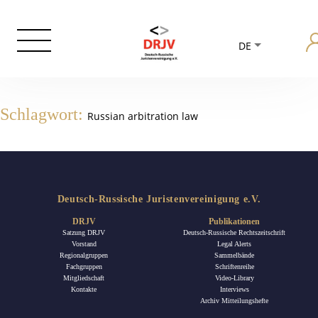
DE
Schlagwort:
Russian arbitration law
Deutsch-Russische Juristenvereinigung e.V.
DRJV
Publikationen
Satzung DRJV
Deutsch-Russische Rechtszeitschrift
Vorstand
Legal Alerts
Regionalgruppen
Sammelbände
Fachgruppen
Schriftenreihe
Mitgliedschaft
Video-Library
Kontakte
Interviews
Archiv Mitteilungshefte