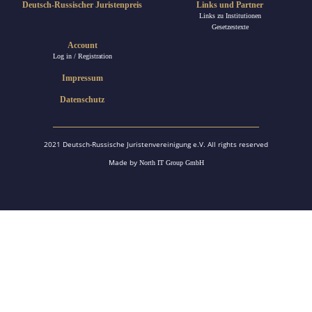
Deutsch-Russischer Juristenpreis
Links und Partner
Links zu Institutionen
Gesetzestexte
Account
Log in / Registration
Impressum
Datenschutz
2021 Deutsch-Russische Juristenvereinigung e.V. All rights reserved
Made by
North IT Group GmbH