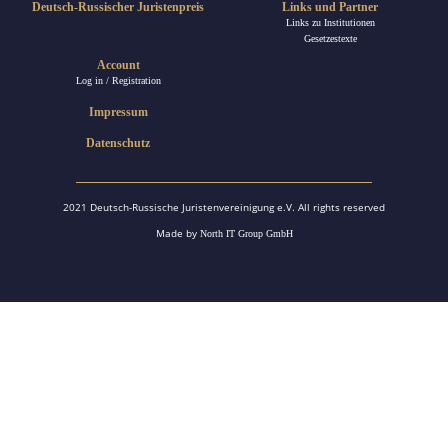
Deutsch-Russischer Juristenpreis
Links und Partner
Links zu Institutionen
Gesetzestexte
Account
Log in / Registration
Impressum
Datenschutz
2021 Deutsch-Russische Juristenvereinigung e.V. All rights reserved
Made by
North IT Group GmbH