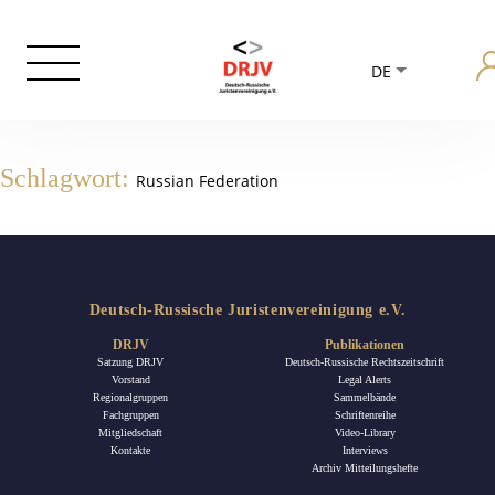
DE
Schlagwort:
Russian Federation
Deutsch-Russische Juristenvereinigung e.V.
DRJV
Publikationen
Satzung DRJV
Deutsch-Russische Rechtszeitschrift
Vorstand
Legal Alerts
Regionalgruppen
Sammelbände
Fachgruppen
Schriftenreihe
Mitgliedschaft
Video-Library
Kontakte
Interviews
Archiv Mitteilungshefte