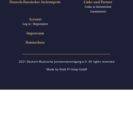
Deutsch-Russischer Juristenpreis
Links und Partner
Links zu Institutionen
Gesetzestexte
Account
Log in / Registration
Impressum
Datenschutz
2021 Deutsch-Russische Juristenvereinigung e.V. All rights reserved
Made by
North IT Group GmbH