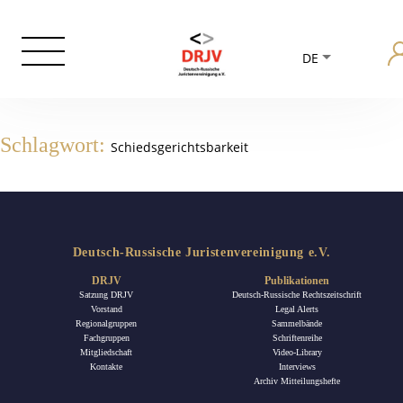
DE
Schlagwort:
Schiedsgerichtsbarkeit
Deutsch-Russische Juristenvereinigung e.V.
DRJV
Publikationen
Satzung DRJV
Deutsch-Russische Rechtszeitschrift
Vorstand
Legal Alerts
Regionalgruppen
Sammelbände
Fachgruppen
Schriftenreihe
Mitgliedschaft
Video-Library
Kontakte
Interviews
Archiv Mitteilungshefte